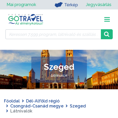
Mai programok
Jegyvásárlás
Térkép
Szeged
látnivalók
Főoldal
Dél-Alföld régió
Csongrád-Csanád megye
Szeged
Látnivalók