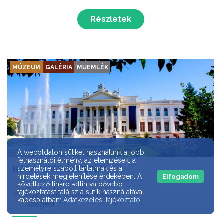
Részletek
MÚZEUM
GALÉRIA
MŰEMLÉK
A weboldalon sütiket használunk a jobb
felhasználói élmény, az elemzések, a
személyre szabott tartalmak és a
MÓRA FERENC MÚZEUM
hirdetések megjelenítése érdekében. A
Elfogadom
következő linkre kattintva bővebb
tájékoztatást találsz a sütik használatával
Csongrád-Csanád megye
kapcsolatban:
Adatkezelési tájékoztató
Szeged