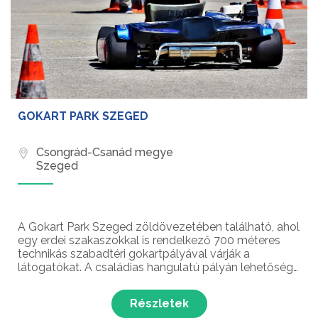
GOKART PARK SZEGED
Csongrád-Csanád megye
Szeged
A Gokart Park Szeged zöldövezetében található, ahol
egy erdei szakaszokkal is rendelkező 700 méteres
technikás szabadtéri gokartpályával várják a
látogatókat. A családias hangulatú pályán lehetőség
van grillezésre, bográcsozásra, csapatépítő tréningek
lebonyolítására és születésnapok megünneplésére is.
Részletek