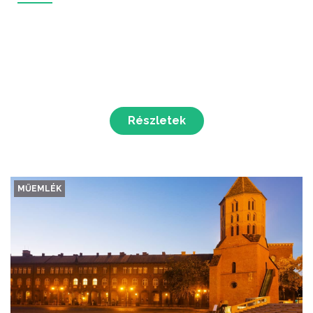
Részletek
MŰEMLÉK