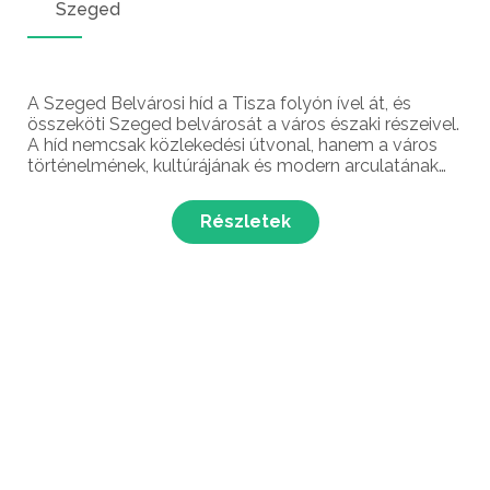
Szeged
A Szeged Belvárosi híd a Tisza folyón ível át, és
összeköti Szeged belvárosát a város északi részeivel.
A híd nemcsak közlekedési útvonal, hanem a város
történelmének, kultúrájának és modern arculatának
szimbóluma is, amely évtizedek óta a helyiek
mindennapjainak része.
Részletek