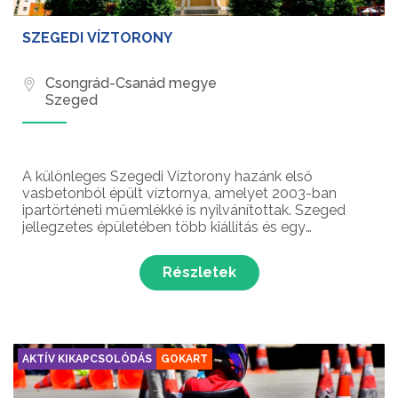
SZEGEDI VÍZTORONY
Csongrád-Csanád megye
Szeged
A különleges Szegedi Víztorony hazánk első
vasbetonból épült víztornya, amelyet 2003-ban
ipartörténeti műemlékké is nyilvánítottak. Szeged
jellegzetes épületében több kiállítás és egy
csodálatos panorámát biztosító kilátószint várja a
látogatókat.
Részletek
AKTÍV KIKAPCSOLÓDÁS
GOKART