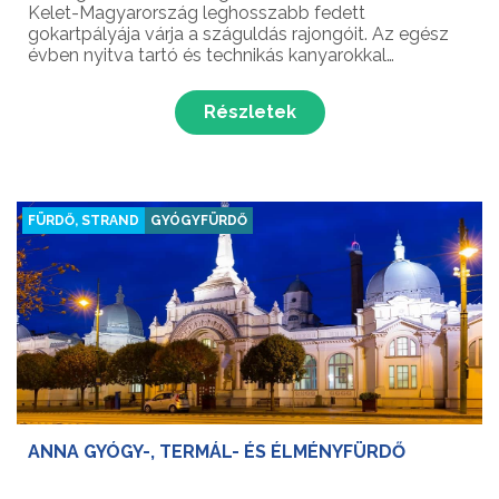
Kelet-Magyarország leghosszabb fedett
gokartpályája várja a száguldás rajongóit. Az egész
évben nyitva tartó és technikás kanyarokkal
rendelkező 380 méter hosszú teremgokart pályán
garantáltan felejthetetlen élményben lesz része a
Részletek
versenyzőknek.
FÜRDŐ, STRAND
GYÓGYFÜRDŐ
ANNA GYÓGY-, TERMÁL- ÉS ÉLMÉNYFÜRDŐ