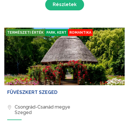
Részletek
TERMÉSZETI ÉRTÉK
PARK, KERT
ROMANTIKA
FÜVÉSZKERT SZEGED
Csongrád-Csanád megye
Szeged