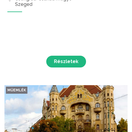
Szeged
Részletek
MŰEMLÉK