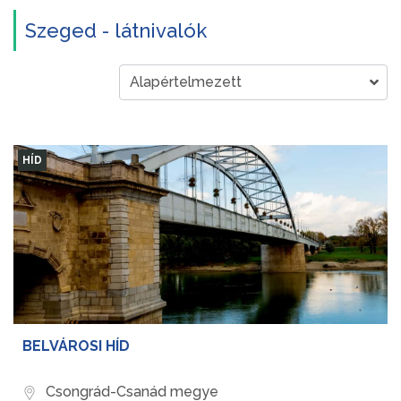
Szeged - látnivalók
HÍD
BELVÁROSI HÍD
Csongrád-Csanád megye