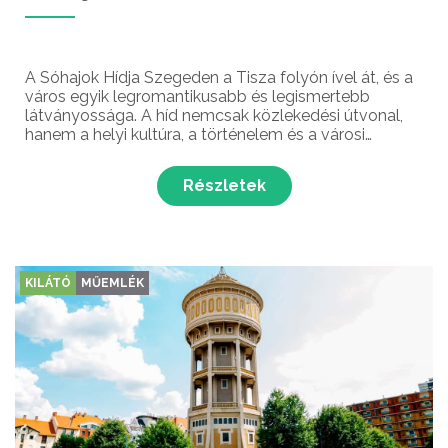
A Sóhajok Hídja Szegeden a Tisza folyón ível át, és a
város egyik legromantikusabb és legismertebb
látványossága. A híd nemcsak közlekedési útvonal,
hanem a helyi kultúra, a történelem és a városi
identitás szimbóluma, amely minden látogatót
elvarázsol.
Részletek
KILÁTÓ
MŰEMLÉK