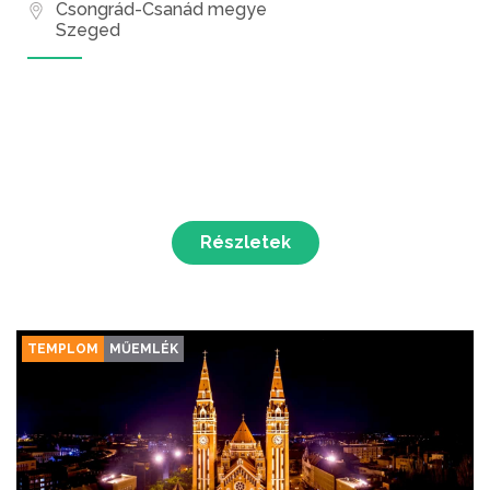
Csongrád-Csanád megye
Szeged
Részletek
TEMPLOM
MŰEMLÉK