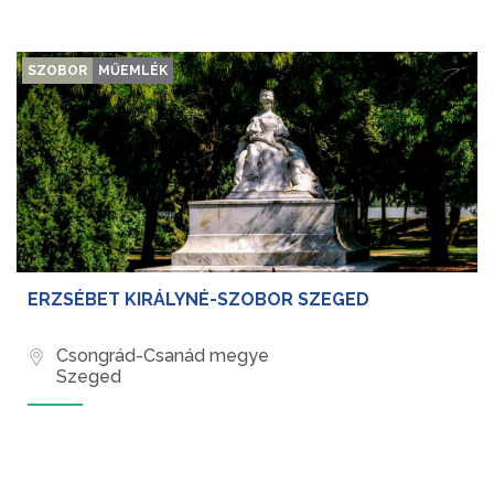
SZOBOR
MŰEMLÉK
ERZSÉBET KIRÁLYNÉ-SZOBOR SZEGED
Csongrád-Csanád megye
Szeged