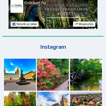
Gotravel.hu
Tetszik
az oldal
Megosztás
Instagram