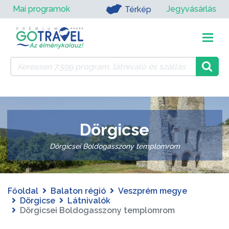
Mai programok
Jegyvásárlás
Térkép
Dörgicse
Dörgicsei Boldogasszony templomrom
Főoldal
Balaton régió
Veszprém megye
Dörgicse
Látnivalók
Dörgicsei Boldogasszony templomrom