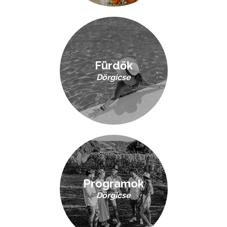
Fürdők
Dörgicse
Programok
Dörgicse