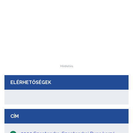
Hirdetés
ELÉRHETŐSÉGEK
CÍM