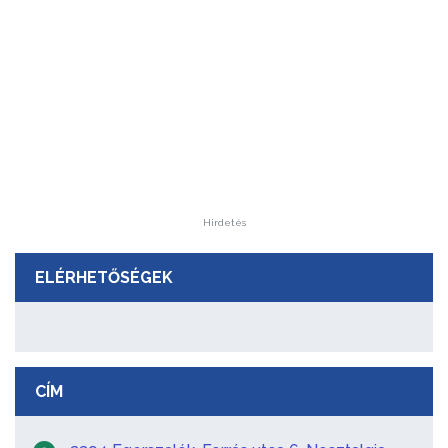
Hirdetés
ELÉRHETŐSÉGEK
CÍM