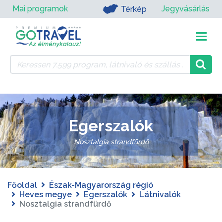
Mai programok
Jegyvásárlás
Térkép
Egerszalók
Nosztalgia strandfürdő
Főoldal
Észak-Magyarország régió
Heves megye
Egerszalók
Látnivalók
Nosztalgia strandfürdő