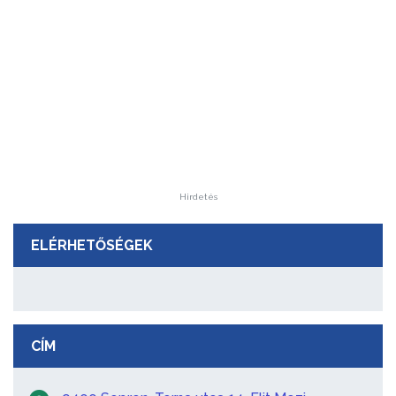
Hirdetés
ELÉRHETŐSÉGEK
CÍM