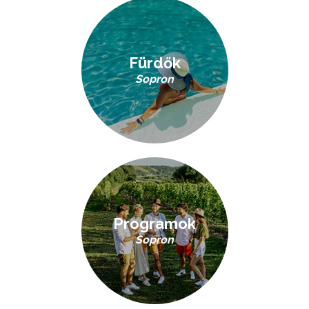
Fürdők
Sopron
Programok
Sopron