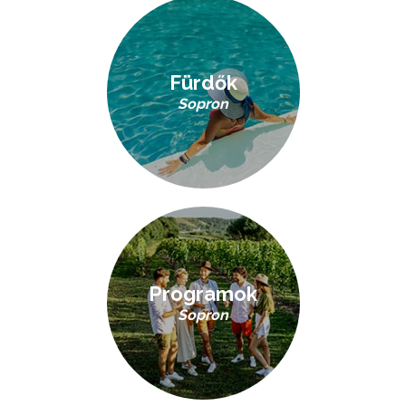
Fürdők
Sopron
Programok
Sopron