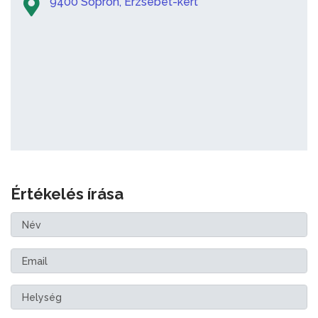
9400 Sopron, Erzsébet-kert
Értékelés írása