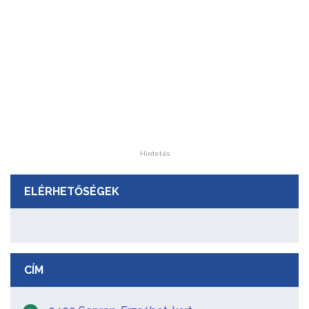
Hirdetés
ELÉRHETŐSÉGEK
CÍM