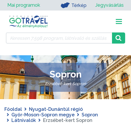
Mai programok
Jegyvásárlás
Térkép
Sopron
Erzsébet-kert Sopron
Főoldal
Nyugat-Dunántúl régió
Győr-Moson-Sopron megye
Sopron
Látnivalók
Erzsébet-kert Sopron