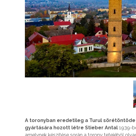
A toronyban eredetileg a Turul sörétöntöd
gyártására hozott létre Stieber Antal
1939-be
amelynek készítése során a torony tetejéből olva