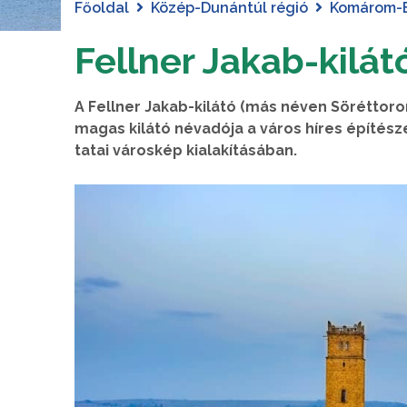
Főoldal
Közép-Dunántúl régió
Komárom-
Fellner Jakab-kilát
A Fellner Jakab-kilátó (más néven Söréttoron
magas kilátó névadója a város híres építész
tatai városkép kialakításában.