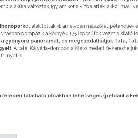
 alakúra változtak, így amikor a vízbe értek, akkor már ily
 pihenőpark
ot alakítottak ki, amelyben mászófal, pétanque- 
lágításban pompázik a környék. 175 lépcsőfok vezet a kilátó l
 a gyönyörű panorámát, és megcsodálhatjuk Tata, Ta
gyeit
. A tatai Kálvária-dombon a kilátó mellett felkereshetjü
tornyot is.
 közelében található utcákban lehetséges (például a Fe