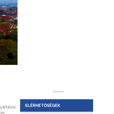
Hirdetés
)
ELÉRHETŐSÉGEK
yártásra,
ött