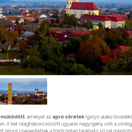
e működött
, amelyet az
apró sörétek
(golyó alakú lövedék
n. A két világháború között ugyanis nagy igény volt a sörétg
dt ólmot csepegtettek a földszinten található vízzel megtölt