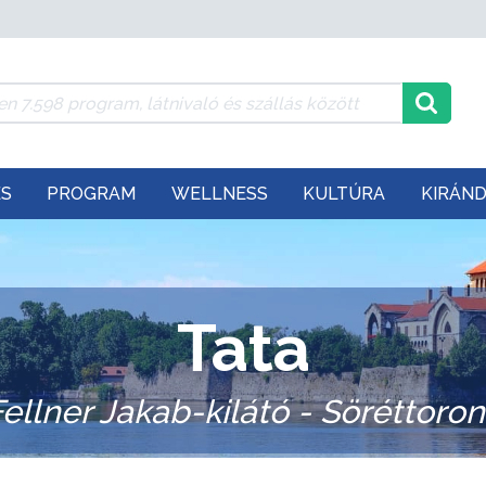
ÉS
PROGRAM
WELLNESS
KULTÚRA
KIRÁN
Tata
ellner Jakab-kilátó - Söréttoro