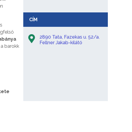
en
CÍM
és
egfelső
2890 Tata, Fazekas u. 52/a.
tabánya
Fellner Jakab-kilátó
k a barokk
kete