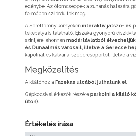
edénybe. Az ólomcseppek a zuhanás hatására gömb
formában szilárdultak meg.
A Söréttorony környékén
interaktív játszó- és
tekepálya is található. Éjszaka gyönyörű díszkivi
szintjére, ahonnan
madártávlatból élvezhetjük
és Dunaalmás városait, illetve a Gerecse he
kápolnát és kálvária-szoborcsoportot, illetve a víz
Megközelítés
A kilátóhoz a
Fazekas utcából juthatunk el
.
Gépkocsival érkezők részére
parkolni a kilátó
úton)
.
Értékelés írása