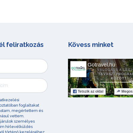
él feliratkozás
Kövess minket
Gotravel.hu
Tetszik
az oldal
Megos
atkezelési
oztatóban foglaltakat
astam, megértettem és
ásul vettem.
járulok személyes
im hírlevélküldés
ból történő kezeléséhez.