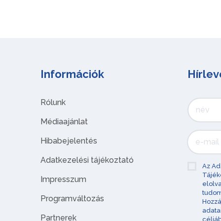
Információk
Hírlev
Rólunk
Médiaajánlat
Hibabejelentés
Adatkezelési tájékoztató
Az Ad
Tájék
Impresszum
elolv
tudom
Programváltozás
Hozzá
adata
Partnerek
céljá