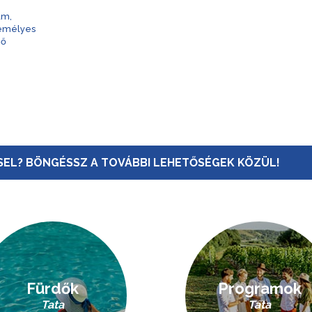
am,
zemélyes
nő
EL? BÖNGÉSSZ A TOVÁBBI LEHETŐSÉGEK KÖZÜL!
Fürdők
Programok
Tata
Tata