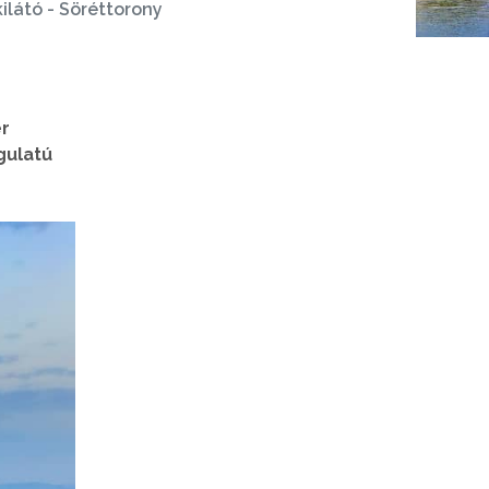
ilátó - Söréttorony
er
gulatú