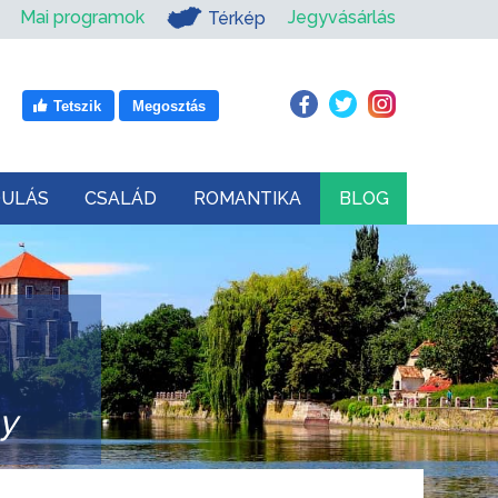
Mai programok
Jegyvásárlás
Térkép
Tetszik
Megosztás
DULÁS
CSALÁD
ROMANTIKA
BLOG
ny