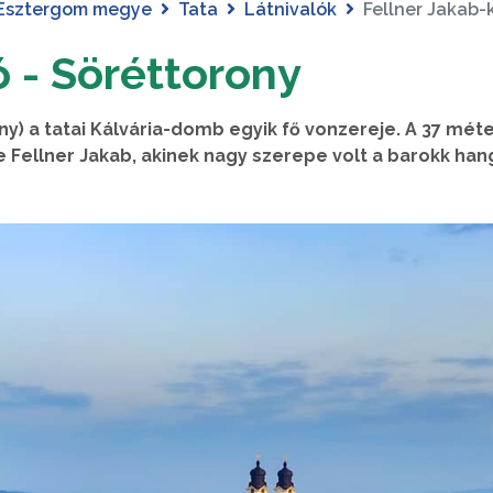
Esztergom megye
Tata
Látnivalók
Fellner Jakab-k
ó - Söréttorony
y) a tatai Kálvária-domb egyik fő vonzereje. A 37 mét
e Fellner Jakab, akinek nagy szerepe volt a barokk han