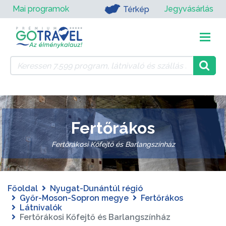
Mai programok
Jegyvásárlás
Térkép
Fertőrákos
Fertőrákosi Kőfejtő és Barlangszínház
Főoldal
Nyugat-Dunántúl régió
Győr-Moson-Sopron megye
Fertőrákos
Látnivalók
Fertőrákosi Kőfejtő és Barlangszínház