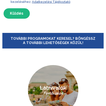
kezeléséhez.
Adatkezelési Tájékoztató
Küldés
TOVÁBBI PROGRAMOKAT KERESEL? BÖNGÉSSZ
A TOVÁBBI LEHETŐSÉGEK KÖZÜL!
Látnivalók
Fertőrákos