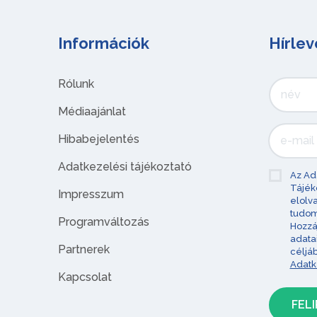
Információk
Hírlev
Rólunk
Médiaajánlat
Hibabejelentés
Adatkezelési tájékoztató
Az Ad
Tájék
Impresszum
elolv
tudom
Programváltozás
Hozzá
adata
Partnerek
céljá
Adatk
Kapcsolat