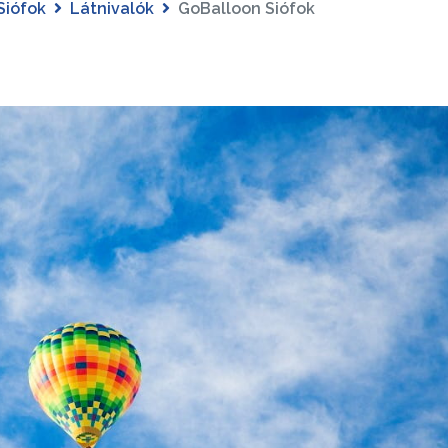
Siófok
Látnivalók
GoBalloon Siófok