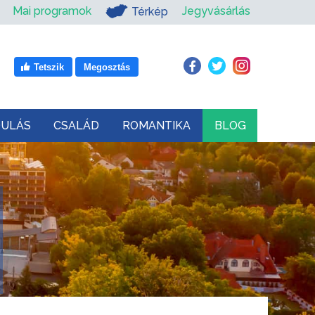
Mai programok
Jegyvásárlás
Térkép
Tetszik
Megosztás
DULÁS
CSALÁD
ROMANTIKA
BLOG