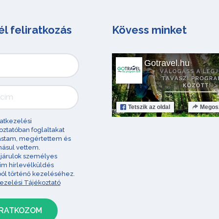
él feliratkozás
Kövess minket
Gotravel.hu
Tetszik
az oldal
Megos
atkezelési
oztatóban foglaltakat
astam, megértettem és
ásul vettem.
járulok személyes
im hírlevélküldés
ból történő kezeléséhez.
ezelési Tájékoztató