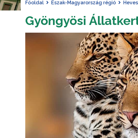
Főoldal
Észak-Magyarország régió
Heve
Gyöngyösi Állatker