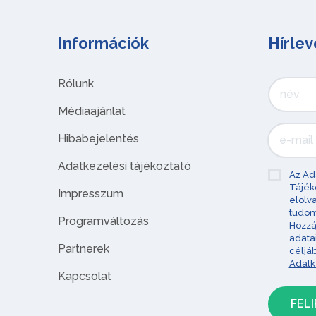
Információk
Hírlev
Rólunk
Médiaajánlat
Hibabejelentés
Adatkezelési tájékoztató
Az Ad
Tájék
Impresszum
elolv
tudom
Programváltozás
Hozzá
adata
Partnerek
céljá
Adatk
Kapcsolat