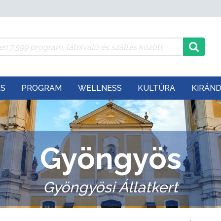
ÉS
PROGRAM
WELLNESS
KULTÚRA
KIRÁN
Gyöngyös
Gyöngyösi Állatkert