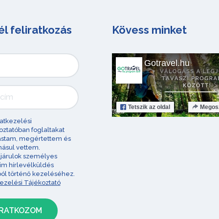
él feliratkozás
Kövess minket
Gotravel.hu
Tetszik
az oldal
Megos
atkezelési
oztatóban foglaltakat
astam, megértettem és
ásul vettem.
járulok személyes
im hírlevélküldés
ból történő kezeléséhez.
ezelési Tájékoztató