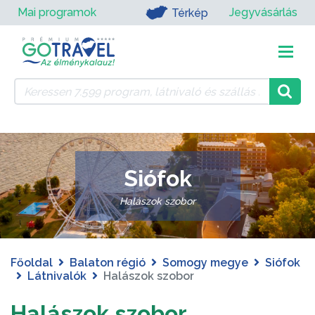
Mai programok
Jegyvásárlás
Térkép
Siófok
Halászok szobor
Főoldal
Balaton régió
Somogy megye
Siófok
Látnivalók
Halászok szobor
Halászok szobor