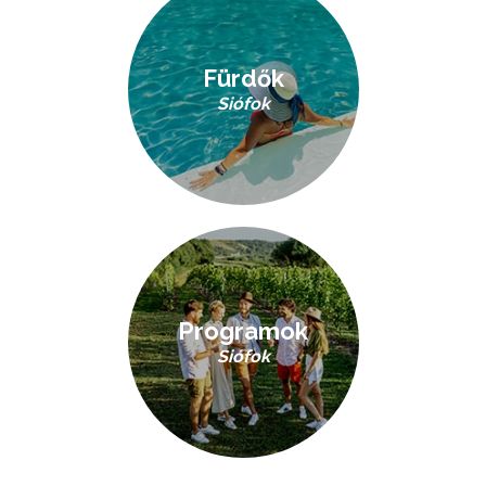
Fürdők
Siófok
Programok
Siófok