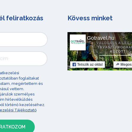
él feliratkozás
Kövess minket
Gotravel.hu
Tetszik
az oldal
Megos
atkezelési
oztatóban foglaltakat
astam, megértettem és
ásul vettem.
járulok személyes
im hírlevélküldés
ból történő kezeléséhez.
ezelési Tájékoztató