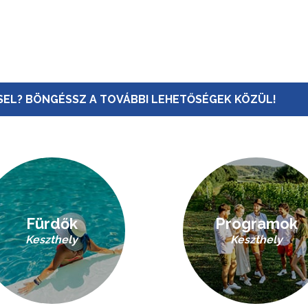
EL? BÖNGÉSSZ A TOVÁBBI LEHETŐSÉGEK KÖZÜL!
Fürdők
Programok
Keszthely
Keszthely