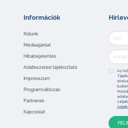
Információk
Hírlev
Rólunk
Médiaajánlat
Hibabejelentés
Adatkezelési tájékoztató
Az Ad
Tájék
Impresszum
elolv
tudom
Programváltozás
Hozzá
adata
Partnerek
céljá
Adatk
Kapcsolat