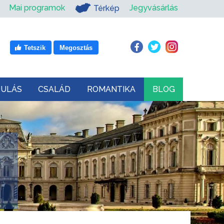
Mai programok
Jegyvásárlás
Térkép
Tetszik
Megosztás
DULÁS
CSALÁD
ROMANTIKA
BLOG