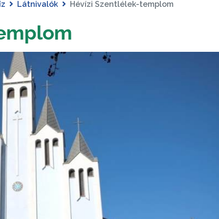
íz
Látnivalók
Hévízi Szentlélek-templom
-templom