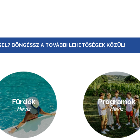
EL? BÖNGÉSSZ A TOVÁBBI LEHETŐSÉGEK KÖZÜL!
Fürdők
Programok
Hévíz
Hévíz