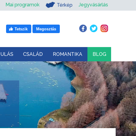
Mai programok
Jegyvásárlás
Térkép
Tetszik
Megosztás
DULÁS
CSALÁD
ROMANTIKA
BLOG