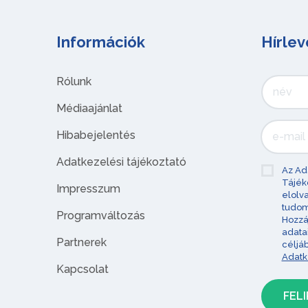
Információk
Hírlev
Rólunk
Médiaajánlat
Hibabejelentés
Adatkezelési tájékoztató
Az Ad
Tájék
Impresszum
elolv
tudom
Programváltozás
Hozzá
adata
Partnerek
céljá
Adatk
Kapcsolat