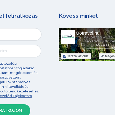
él feliratkozás
Kövess minket
Gotravel.hu
Tetszik
az oldal
Megos
atkezelési
oztatóban foglaltakat
astam, megértettem és
ásul vettem.
járulok személyes
im hírlevélküldés
ból történő kezeléséhez.
ezelési Tájékoztató