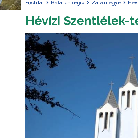
Főoldal
Balaton régió
Zala megye
Hév
Hévízi Szentlélek