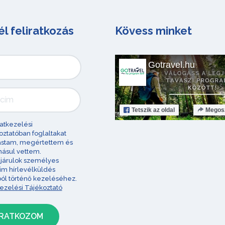
él feliratkozás
Kövess minket
Gotravel.hu
Tetszik
az oldal
Megos
atkezelési
oztatóban foglaltakat
astam, megértettem és
ásul vettem.
járulok személyes
im hírlevélküldés
ból történő kezeléséhez.
ezelési Tájékoztató