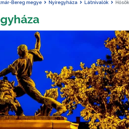
tmár-Bereg megye
Nyíregyháza
Látnivalók
Hősök
egyháza