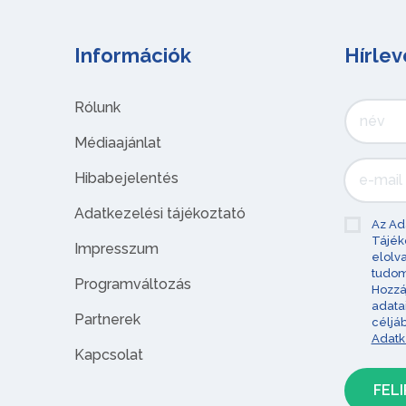
Információk
Hírlev
Rólunk
Médiaajánlat
Hibabejelentés
Adatkezelési tájékoztató
Az Ad
Tájék
Impresszum
elolv
tudom
Programváltozás
Hozzá
adata
Partnerek
céljá
Adatk
Kapcsolat