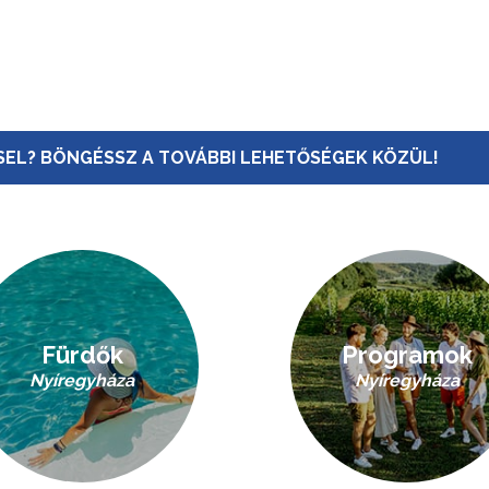
EL? BÖNGÉSSZ A TOVÁBBI LEHETŐSÉGEK KÖZÜL!
Fürdők
Programok
Nyíregyháza
Nyíregyháza