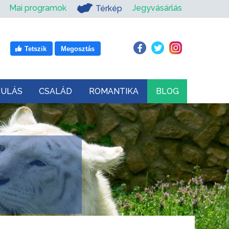
Mai programok
Jegyvásárlás
Térkép
Tetszik
Megosztás
DULÁS
CSALÁD
ROMANTIKA
BLOG