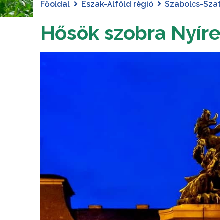
Főoldal
Észak-Alföld régió
Szabolcs-Sza
Hősök szobra Nyír