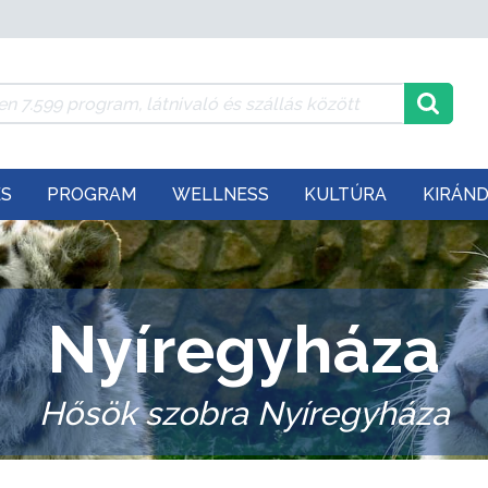
ÉS
PROGRAM
WELLNESS
KULTÚRA
KIRÁN
Nyíregyháza
Hősök szobra Nyíregyháza