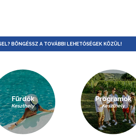
EL? BÖNGÉSSZ A TOVÁBBI LEHETŐSÉGEK KÖZÜL!
Fürdők
Programok
Keszthely
Keszthely