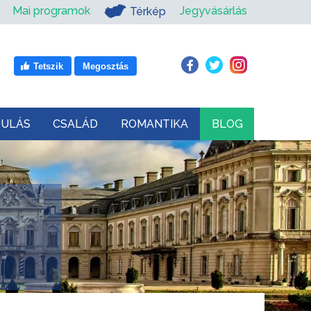
Mai programok
Jegyvásárlás
Térkép
Tetszik
Megosztás
DULÁS
CSALÁD
ROMANTIKA
BLOG