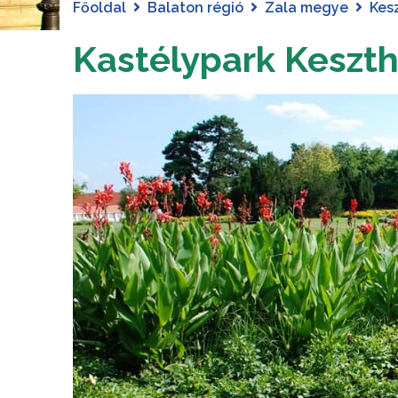
Főoldal
Balaton régió
Zala megye
Kes
Kastélypark Keszth