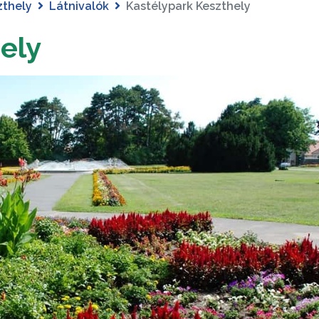
zthely
Látnivalók
Kastélypark Keszthely
ely