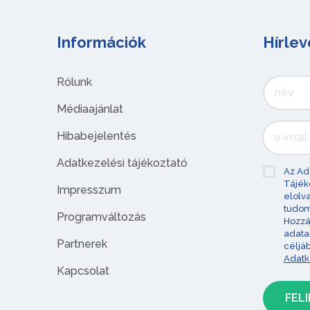
Információk
Hírlev
Rólunk
Médiaajánlat
Hibabejelentés
Adatkezelési tájékoztató
Az Ad
Tájék
Impresszum
elolv
tudom
Programváltozás
Hozzá
adata
Partnerek
céljá
Adatk
Kapcsolat