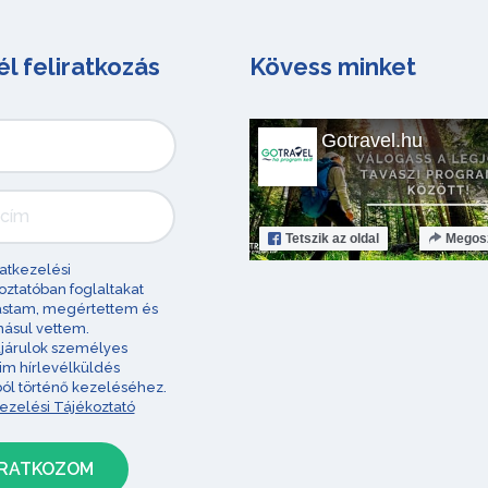
él feliratkozás
Kövess minket
Gotravel.hu
Tetszik
az oldal
Megos
atkezelési
oztatóban foglaltakat
astam, megértettem és
ásul vettem.
járulok személyes
im hírlevélküldés
ból történő kezeléséhez.
ezelési Tájékoztató