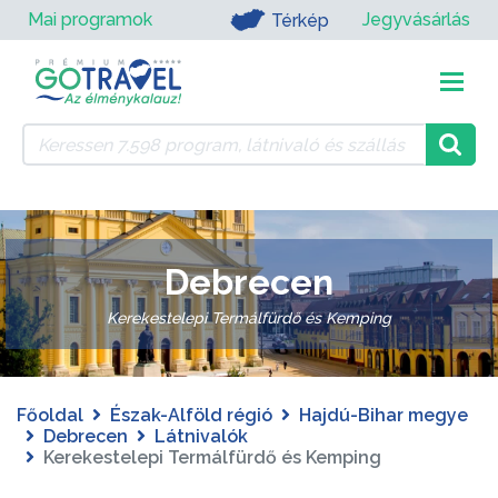
Mai programok
Jegyvásárlás
Térkép
Debrecen
Kerekestelepi Termálfürdő és Kemping
Főoldal
Észak-Alföld régió
Hajdú-Bihar megye
Debrecen
Látnivalók
Kerekestelepi Termálfürdő és Kemping