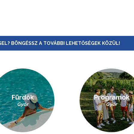
EL? BÖNGÉSSZ A TOVÁBBI LEHETŐSÉGEK KÖZÜL!
Fürdők
Programok
Győr
Győr