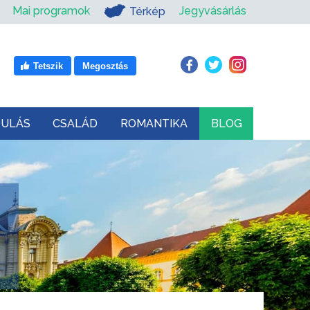
Mai programok
Jegyvásárlás
Térkép
Tetszik
Megosztás
DULÁS
CSALÁD
ROMANTIKA
BLOG