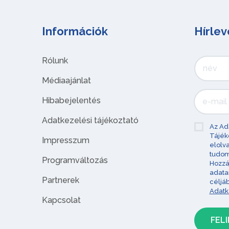
Információk
Hírlev
Rólunk
Médiaajánlat
Hibabejelentés
Adatkezelési tájékoztató
Az Ad
Tájék
Impresszum
elolv
tudom
Programváltozás
Hozzá
adata
Partnerek
céljá
Adatk
Kapcsolat