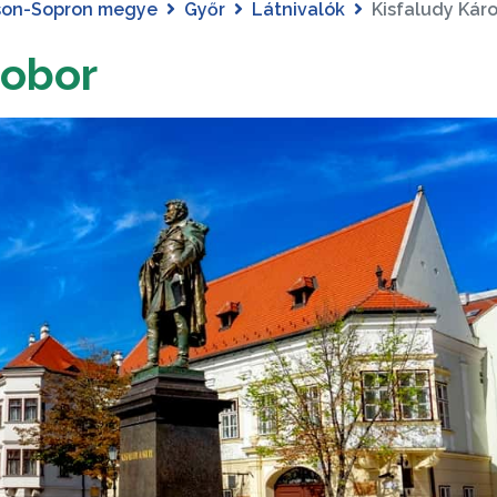
son-Sopron megye
Győr
Látnivalók
Kisfaludy Kár
zobor