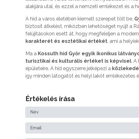
alakjára utal, és ezzel a nemzeti emlékezet és a
A híd a város életében kiemelt szerepet tölt be.
G
biztosít átkelést, miközben lehetőséget nyújt a 
felújításokon esett át, hogy megfeleljen a mode
karakterét és esztétikai értékét
, ami a helyie
Ma a
Kossuth híd Győr egyik ikonikus látván
turisztikai és kulturális értéket is képvisel
. A
épületeire. A híd egyszerre jelképezi a
közlekedés
így minden látogatót és helyi lakót emlékezetes
Értékelés írása