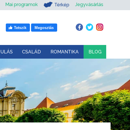
Mai programok
Jegyvásárlás
Térkép
Tetszik
Megosztás
DULÁS
CSALÁD
ROMANTIKA
BLOG