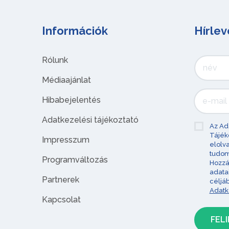
Információk
Hírlev
Rólunk
Médiaajánlat
Hibabejelentés
Adatkezelési tájékoztató
Az Ad
Tájék
Impresszum
elolv
tudom
Programváltozás
Hozzá
adata
Partnerek
céljá
Adatk
Kapcsolat