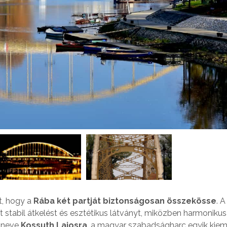
t, hogy a
Rába két partját biztonságosan összekösse
. A
t stabil átkelést és esztétikus látványt, miközben harmoniku
d neve
Kossuth Lajosra
, a magyar szabadságharc egyik kie