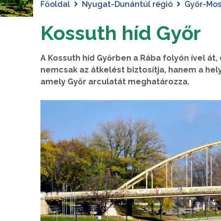
Főoldal
Nyugat-Dunántúl régió
Győr-Mo
Kossuth híd Győr
A Kossuth híd Győrben a Rába folyón ível át,
nemcsak az átkelést biztosítja, hanem a hely
amely Győr arculatát meghatározza.