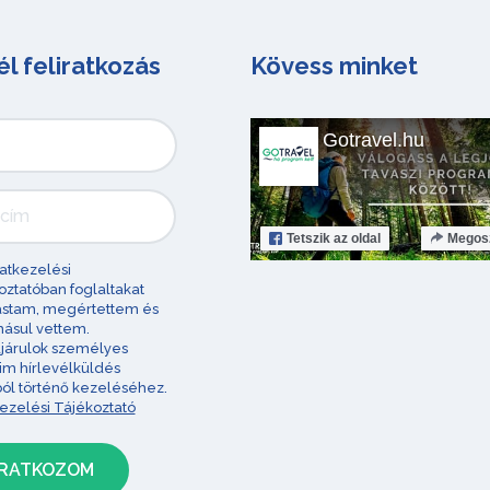
él feliratkozás
Kövess minket
Gotravel.hu
Tetszik
az oldal
Megos
atkezelési
oztatóban foglaltakat
astam, megértettem és
ásul vettem.
járulok személyes
im hírlevélküldés
ból történő kezeléséhez.
ezelési Tájékoztató