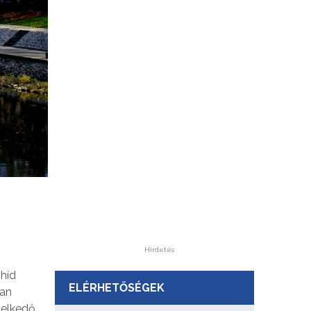
Hirdetés
 híd
ELÉRHETŐSÉGEK
san
melkedő