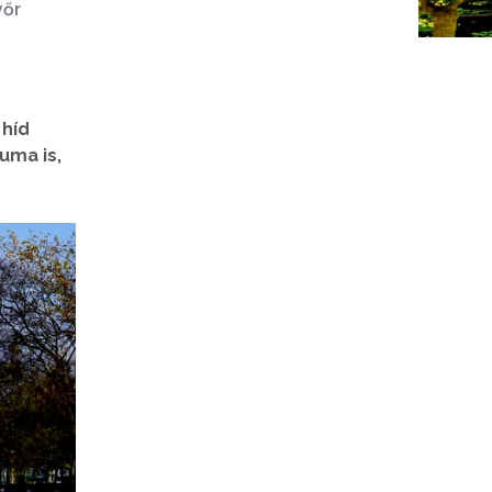
yőr
 híd
uma is,