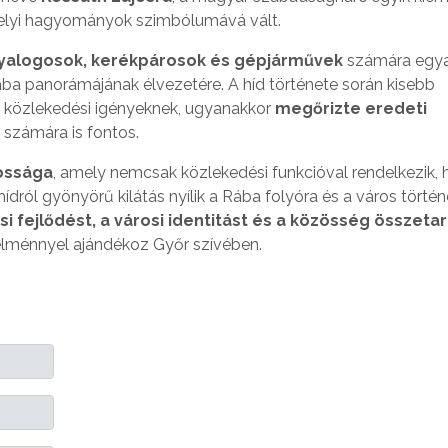
 helyi hagyományok szimbólumává vált.
yalogosok, kerékpárosok és gépjárművek
számára egya
Rába panorámájának élvezetére. A híd története során kisebb
rn közlekedési igényeknek, ugyanakkor
megőrizte eredeti
k számára is fontos.
yossága
, amely nemcsak közlekedési funkcióval rendelkezik,
 hídról gyönyörű kilátás nyílik a Rába folyóra és a város törté
i fejlődést, a városi identitást és a közösség összeta
 élménnyel ajándékoz Győr szívében.