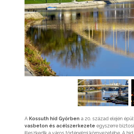
A
Kossuth híd Győrben
a 20. század elején épül
vasbeton és acélszerkezete
egyszerre biztosí
illeszkedik a város történelmi környezetébe. A hí