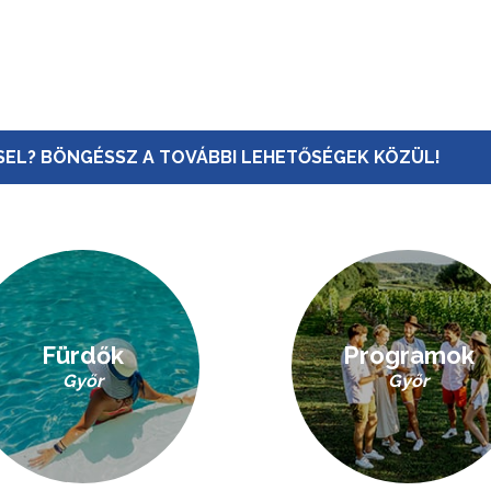
EL? BÖNGÉSSZ A TOVÁBBI LEHETŐSÉGEK KÖZÜL!
Fürdők
Programok
Győr
Győr