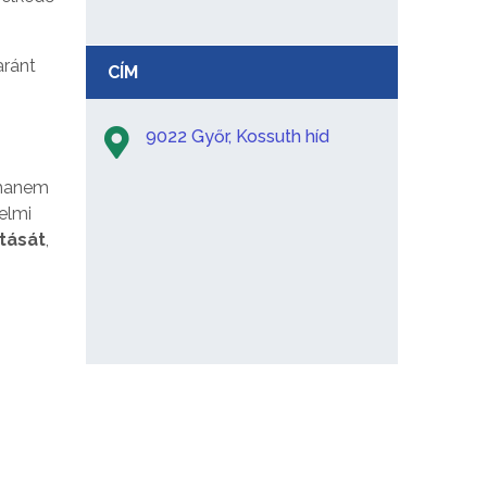
ránt
CÍM
9022 Győr, Kossuth híd
 hanem
nelmi
rtását
,