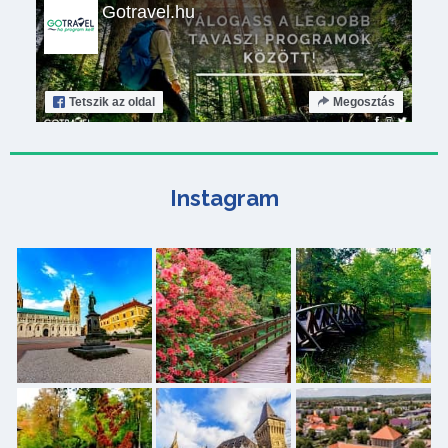
Gotravel.hu
Tetszik
az oldal
Megosztás
Instagram