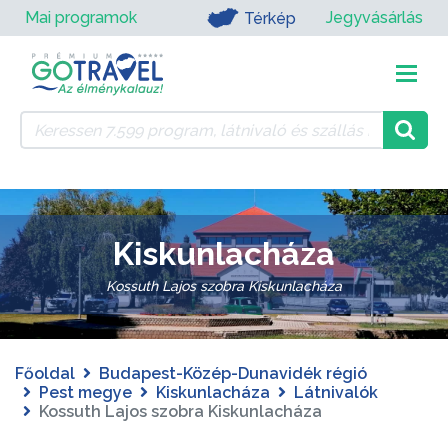
Mai programok
Jegyvásárlás
Térkép
Kiskunlacháza
Kossuth Lajos szobra Kiskunlacháza
Főoldal
Budapest-Közép-Dunavidék régió
Pest megye
Kiskunlacháza
Látnivalók
Kossuth Lajos szobra Kiskunlacháza