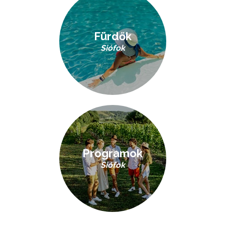
Fürdők
Siófok
Programok
Siófok