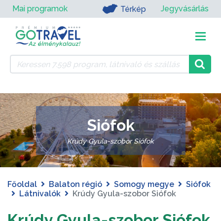
Mai programok
Jegyvásárlás
Térkép
Siófok
Krúdy Gyula-szobor Siófok
Főoldal
Balaton régió
Somogy megye
Siófok
Látnivalók
Krúdy Gyula-szobor Siófok
Krúdy Gyula-szobor Siófok