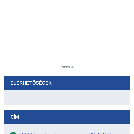
Hirdetés
ELÉRHETŐSÉGEK
CÍM