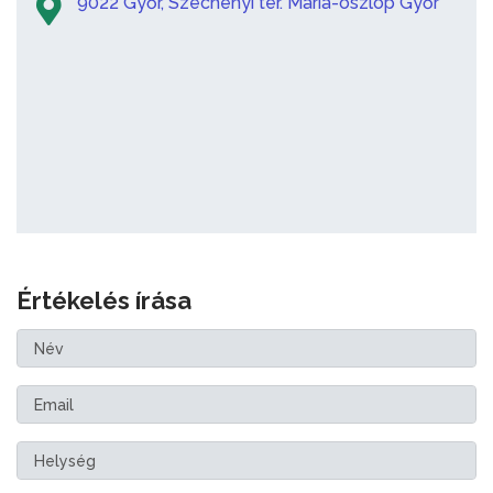
9022 Győr, Széchenyi tér. Mária-oszlop Győr
Értékelés írása