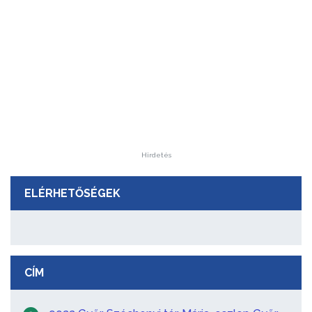
Hirdetés
ELÉRHETŐSÉGEK
CÍM