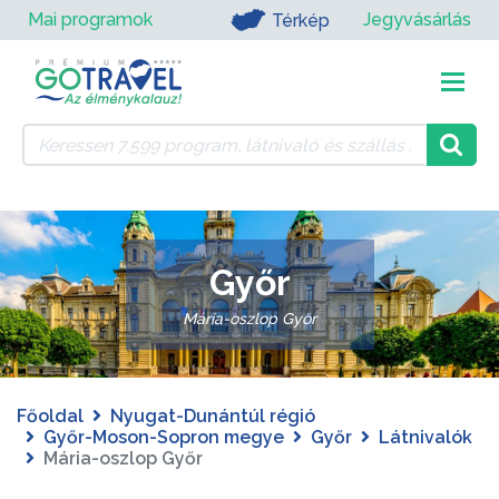
Mai programok
Jegyvásárlás
Térkép
Győr
Mária-oszlop Győr
Főoldal
Nyugat-Dunántúl régió
Győr-Moson-Sopron megye
Győr
Látnivalók
Mária-oszlop Győr