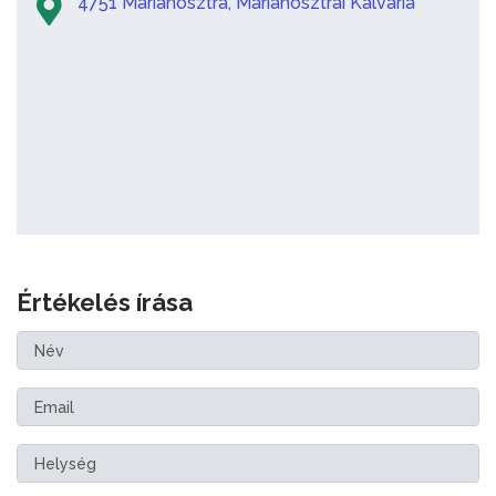
4751 Márianosztra, Márianosztrai Kálvária
Értékelés írása