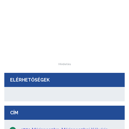
Hirdetés
ELÉRHETŐSÉGEK
CÍM