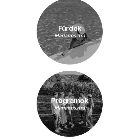
Fürdők
Márianosztra
Programok
Márianosztra