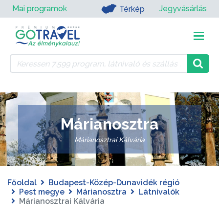
Mai programok
Jegyvásárlás
Térkép
Márianosztra
Márianosztrai Kálvária
Főoldal
Budapest-Közép-Dunavidék régió
Pest megye
Márianosztra
Látnivalók
Márianosztrai Kálvária