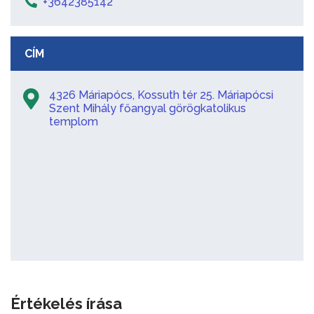
+3642385142
CÍM
4326 Máriapócs, Kossuth tér 25. Máriapócsi
Szent Mihály főangyal görögkatolikus
templom
Értékelés írása