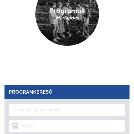
Programok
Máriapócs
PROGRAMKERESŐ