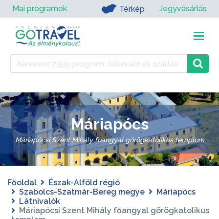
Mai programok
Jegyvásárlás
Térkép
Máriapócs
Máriapócsi Szent Mihály főangyal görögkatolikus templom
Főoldal
Észak-Alföld régió
Szabolcs-Szatmár-Bereg megye
Máriapócs
Látnivalók
Máriapócsi Szent Mihály főangyal görögkatolikus