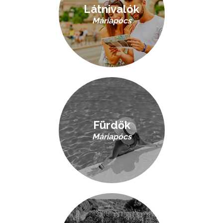
Látnivalók
Máriapócs
Fürdők
Máriapócs