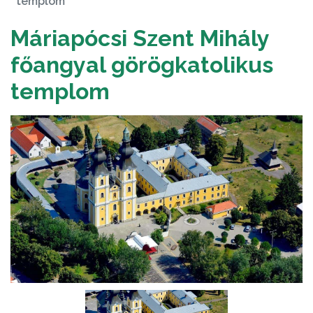
templom
Máriapócsi Szent Mihály
főangyal görögkatolikus
templom