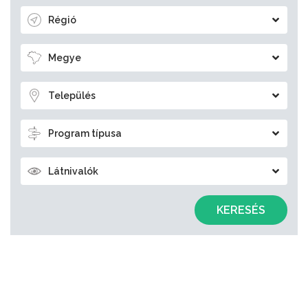
Régió
Megye
Település
Program típusa
Látnivalók
KERESÉS