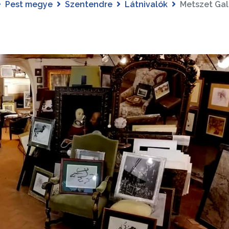
Pest megye
Szentendre
Látnivalók
Metszet Gal