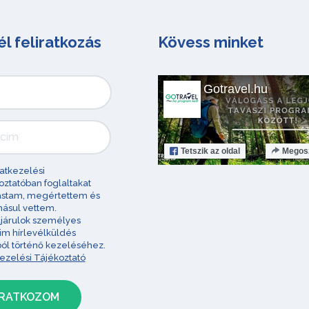
él feliratkozás
Kövess minket
Gotravel.hu
Tetszik
az oldal
Megos
atkezelési
oztatóban foglaltakat
astam, megértettem és
ásul vettem.
járulok személyes
im hírlevélküldés
ból történő kezeléséhez.
ezelési Tájékoztató