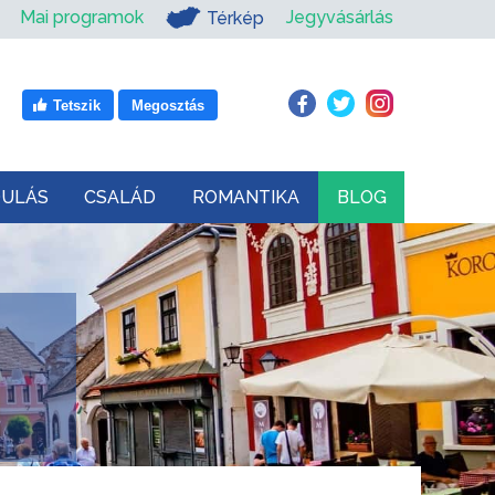
Mai programok
Jegyvásárlás
Térkép
Tetszik
Megosztás
DULÁS
CSALÁD
ROMANTIKA
BLOG