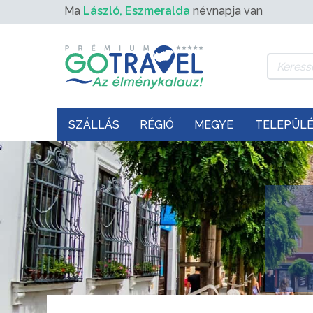
Ma
László, Eszmeralda
névnapja van
SZÁLLÁS
RÉGIÓ
MEGYE
TELEPÜL