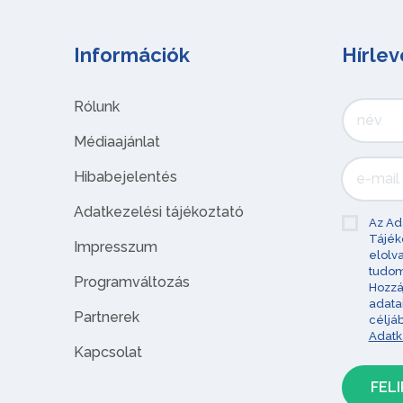
Információk
Hírlev
Rólunk
Médiaajánlat
Hibabejelentés
Adatkezelési tájékoztató
Az Ad
Tájék
Impresszum
elolv
tudom
Programváltozás
Hozzá
adata
Partnerek
céljá
Adatk
Kapcsolat