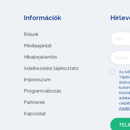
Információk
Hírlev
Rólunk
Médiaajánlat
Hibabejelentés
Adatkezelési tájékoztató
Az Ad
Tájék
Impresszum
elolv
tudom
Programváltozás
Hozzá
adata
Partnerek
céljá
Adatk
Kapcsolat