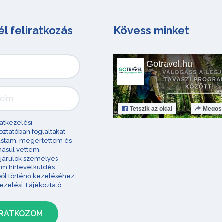
él feliratkozás
Kövess minket
Gotravel.hu
Tetszik
az oldal
Megos
atkezelési
oztatóban foglaltakat
astam, megértettem és
ásul vettem.
járulok személyes
im hírlevélküldés
ból történő kezeléséhez.
ezelési Tájékoztató