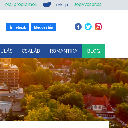
Mai programok
Jegyvásárlás
Térkép
Tetszik
Megosztás
DULÁS
CSALÁD
ROMANTIKA
BLOG