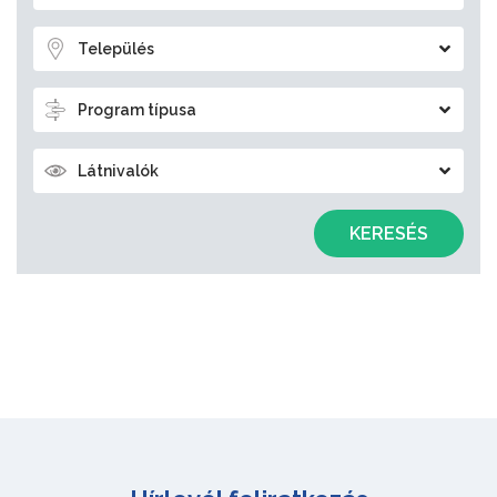
Település
Program típusa
Látnivalók
KERESÉS