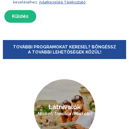
kezeléséhez.
Adatkezelési Tájékoztató
Küldés
TOVÁBBI PROGRAMOKAT KERESEL? BÖNGÉSSZ
A TOVÁBBI LEHETŐSÉGEK KÖZÜL!
Látnivalók
Miskolctapolca (Miskolc)