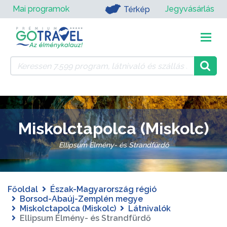
Mai programok
Jegyvásárlás
Térkép
Miskolctapolca (Miskolc)
Ellipsum Élmény- és Strandfürdő
Főoldal
Észak-Magyarország régió
Borsod-Abaúj-Zemplén megye
Miskolctapolca (Miskolc)
Látnivalók
Ellipsum Élmény- és Strandfürdő