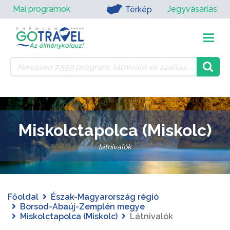
Mai programok
Jegyvásárlás
Térkép
Miskolctapolca (Miskolc)
látnivalók
Főoldal
Észak-Magyarország régió
Borsod-Abaúj-Zemplén megye
Miskolctapolca (Miskolc)
Látnivalók