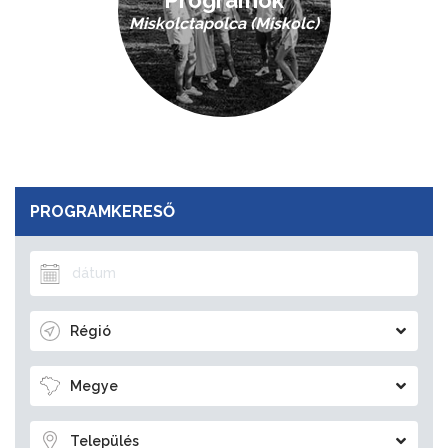
Programok
Miskolctapolca (Miskolc)
PROGRAMKERESŐ
Régió
Megye
Település