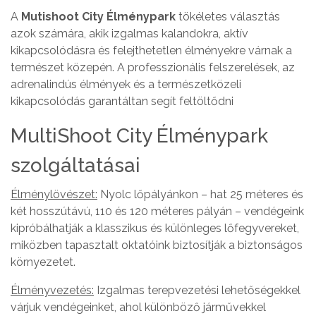
A
Mutishoot City Élménypark
tökéletes választás
azok számára, akik izgalmas kalandokra, aktív
kikapcsolódásra és felejthetetlen élményekre várnak a
természet közepén. A professzionális felszerelések, az
adrenalindús élmények és a természetközeli
kikapcsolódás garantáltan segít feltöltődni
MultiShoot City Élménypark
szolgáltatásai
Élménylövészet:
Nyolc lőpályánkon – hat 25 méteres és
két hosszútávú, 110 és 120 méteres pályán – vendégeink
kipróbálhatják a klasszikus és különleges lőfegyvereket,
miközben tapasztalt oktatóink biztosítják a biztonságos
környezetet.
Élményvezetés:
Izgalmas terepvezetési lehetőségekkel
várjuk vendégeinket, ahol különböző járművekkel