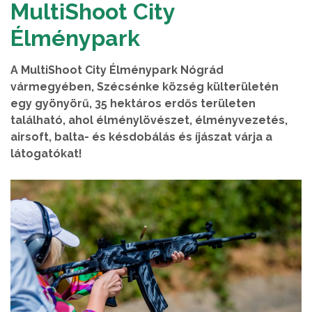
MultiShoot City
Élménypark
A MultiShoot City Élménypark Nógrád
vármegyében, Szécsénke község külterületén
egy gyönyörű, 35 hektáros erdős területen
található, ahol élménylövészet, élményvezetés,
airsoft, balta- és késdobálás és íjászat várja a
látogatókat!