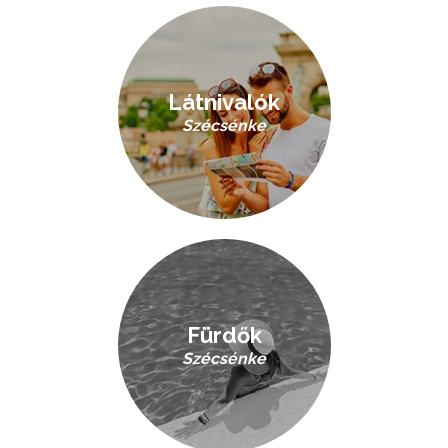
Látnivalók
Szécsénke
Fürdők
Szécsénke