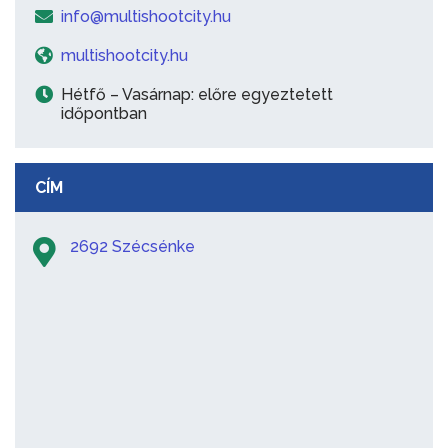
info@multishootcity.hu
multishootcity.hu
Hétfő – Vasárnap: előre egyeztetett
időpontban
CÍM
2692 Szécsénke