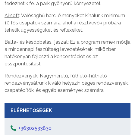
fedezhetik fel a park gyönyörű környezetét.
Airsoft
: Valósághű harci élményeket kínálunk minimum
10 fős csapatok számára, ahol a résztvevők próbára
tehetik ügyességüket és reflexeiket.
Balta- és késdobálás, íjászat
: Ez a program remek módja
a mindennapi feszültség levezetésének, miközben
hatékonyan fejleszti a koncentrációt és az
összpontosítást.
Rendezvények:
Nagyméretű, fűthető-hűthető
rendezvénysátrunk kiváló helyszín céges rendezvények,
csapatépítők, és egyéb események számára.
ELÉRHETŐSÉGEK
+36302533830