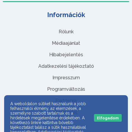
Információk
Rólunk
Médiaajánlat
Hibabejelentés
Adatkezelési tájékoztató
Impresszum
Programváltozás
Partnerek
A weboldalon sütiket használunk a jobb
felhasználói élmény, az elemzések, a
Kapcsolat
személyre szabott tartalmak és a
hirdetések megjelenítése érdekében. A
Elfogadom
következő linkre kattintva bővebb
tájékoztatást találsz a sütik használatával