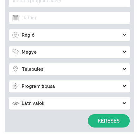
Régió
Megye
Település
Program típusa
Látnivalók
KERESÉS