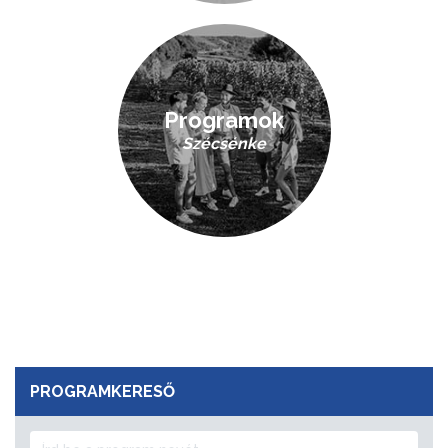
Programok
Szécsénke
PROGRAMKERESŐ