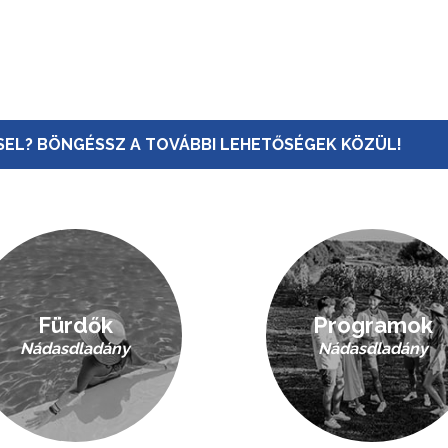
EL? BÖNGÉSSZ A TOVÁBBI LEHETŐSÉGEK KÖZÜL!
Fürdők
Programok
Nádasdladány
Nádasdladány