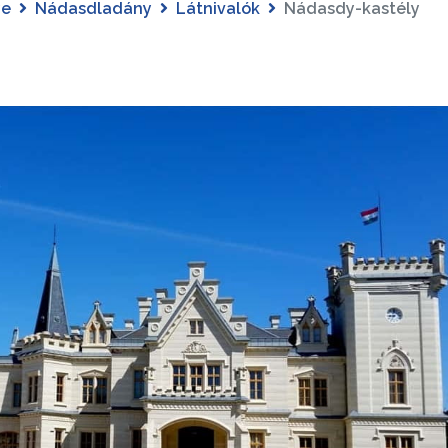
ye
Nádasdladány
Látnivalók
Nádasdy-kastély