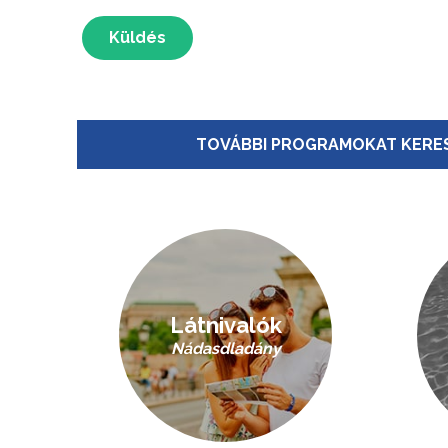
Küldés
TOVÁBBI PROGRAMOKAT KERES
Látnivalók
Nádasdladány