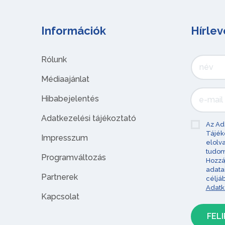
Információk
Hírlev
Rólunk
Médiaajánlat
Hibabejelentés
Adatkezelési tájékoztató
Az Ad
Tájék
Impresszum
elolv
tudom
Programváltozás
Hozzá
adata
Partnerek
céljá
Adatk
Kapcsolat