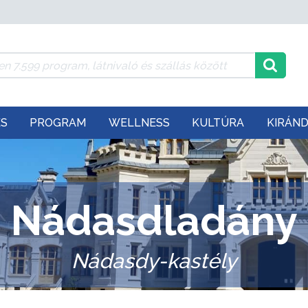
ÉS
PROGRAM
WELLNESS
KULTÚRA
KIRÁN
Nádasdladány
Nádasdy-kastély