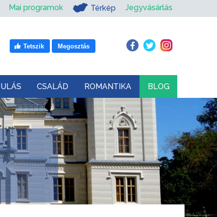
Mai programok
Jegyvásárlás
Térkép
Tetszik
Megosztás
DULÁS
CSALÁD
ROMANTIKA
BLOG