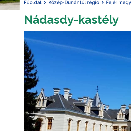
Főoldal
Közép-Dunántúl régió
Fejér meg
Nádasdy-kastély