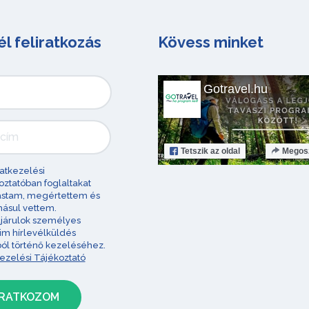
él feliratkozás
Kövess minket
Gotravel.hu
Tetszik
az oldal
Megos
atkezelési
oztatóban foglaltakat
astam, megértettem és
ásul vettem.
járulok személyes
im hírlevélküldés
ból történő kezeléséhez.
ezelési Tájékoztató