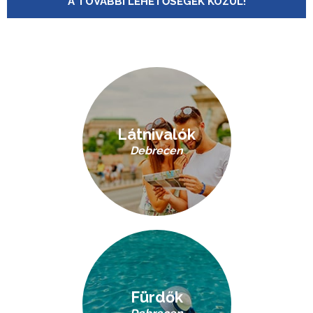
A TOVÁBBI LEHETŐSÉGEK KÖZÜL!
Látnivalók
Debrecen
Fürdők