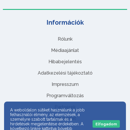
Információk
Rólunk
Médiaajánlat
Hibabejelentés
Adatkezelési tájékoztató
Impresszum
Programváltozás
Partnerek
A weboldalon sütiket használunk a jobb
felhasználói élmény, az elemzések, a
Kapcsolat
személyre szabott tartalmak és a
hirdetések megjelenítése érdekében. A
Elfogadom
következő linkre kattintva bővebb