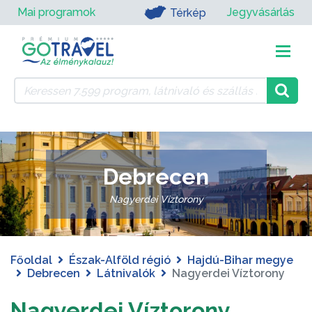
Mai programok
Jegyvásárlás
Térkép
Debrecen
Nagyerdei Víztorony
Főoldal
Észak-Alföld régió
Hajdú-Bihar megye
Debrecen
Látnivalók
Nagyerdei Víztorony
Nagyerdei Víztorony