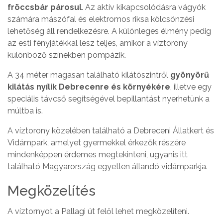
fröccsbár párosul
. Az aktív kikapcsolódásra vágyók
számára mászófal és elektromos riksa kölcsönzési
lehetőség áll rendelkezésre. A különleges élmény pedig
az esti fényjátékkal lesz teljes, amikor a víztorony
különböző színekben pompázik.
A 34 méter magasan található kilátószintről
gyönyörű
kilátás nyílik Debrecenre és környékére
, illetve egy
speciális távcső segítségével bepillantást nyerhetünk a
múltba is.
A víztorony közelében található a Debreceni Állatkert és
Vidámpark, amelyet gyermekkel érkezők részére
mindenképpen érdemes megtekinteni, ugyanis itt
található Magyarország egyetlen állandó vidámparkja.
Megközelítés
A víztornyot a Pallagi út felől lehet megközelíteni.