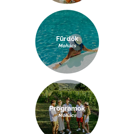
Fürdők
Mohács
Programok
Mohács