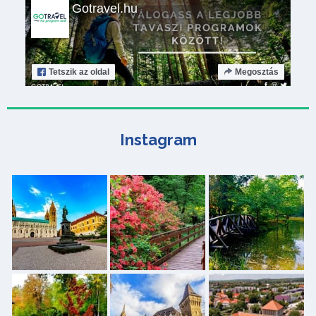
Gotravel.hu
Tetszik
az oldal
Megosztás
Instagram