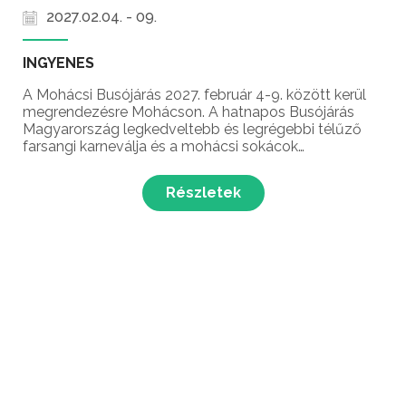
2027.02.04. - 09.
INGYENES
A Mohácsi Busójárás 2027. február 4-9. között kerül
megrendezésre Mohácson. A hatnapos Busójárás
Magyarország legkedveltebb és legrégebbi télűző
farsangi karneválja és a mohácsi sokácok
népszokása, amely a hiedelem szerint télbúcsúztató,
tavaszköszöntő, oltalmazó és termékenységet
Részletek
varázsló ünnep....