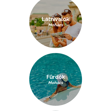
Látnivalók
Mohács
Fürdők
Mohács