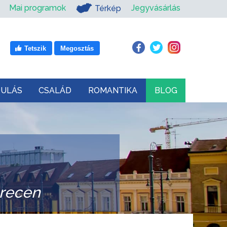
Mai programok
Jegyvásárlás
Térkép
Tetszik
Megosztás
DULÁS
CSALÁD
ROMANTIKA
BLOG
brecen