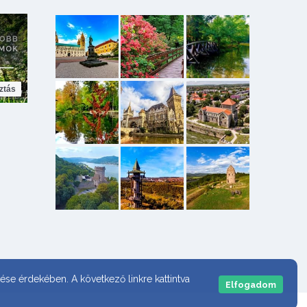
ztás
ése érdekében. A következő linkre kattintva
Elfogadom