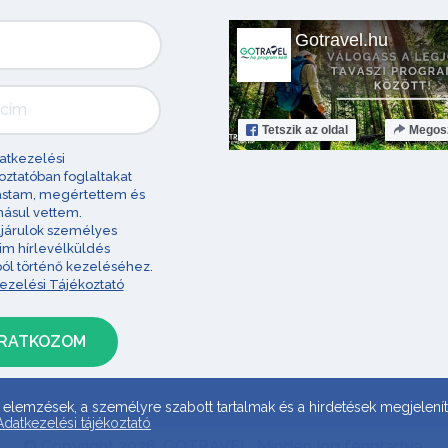
Gotravel.hu
Tetszik
az oldal
Megos
atkezelési
oztatóban foglaltakat
astam, megértettem és
ásul vettem.
járulok személyes
im hírlevélküldés
ból történő kezeléséhez.
ezelési Tájékoztató
 elemzések, a személyre szabott tartalmak és a hirdetések megjelenít
Adatkezelési tájékoztató
© Copyright 2026. GOTRAVEL. Minden jog fenntartva.