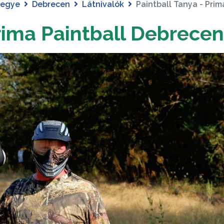
megye
Debrecen
Látnivalók
Paintball Tanya - Pri
Prima Paintball Debrecen