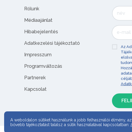
Rólunk
Médiaajánlat
Hibabejelentés
Adatkezelési tájékoztató
Az Ad
Tájék
Impresszum
elolv
tudom
Programváltozás
Hozzá
adata
Partnerek
céljá
Adatk
Kapcsolat
A weboldalon sütiket használunk a jobb felhasználói élmény, az
bővebb tájékoztatást találsz a sütik használatával kapcsolatban: