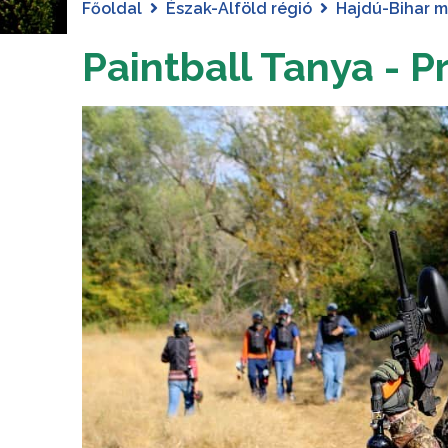
Főoldal
Észak-Alföld régió
Hajdú-Bihar 
Paintball Tanya - 