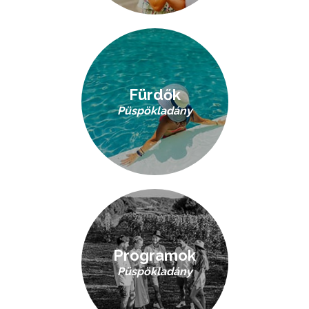
Fürdők
Püspökladány
Programok
Püspökladány