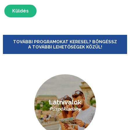
Küldés
TOVÁBBI PROGRAMOKAT KERESEL? BÖNGÉSSZ
A TOVÁBBI LEHETŐSÉGEK KÖZÜL!
Látnivalók
Püspökladány