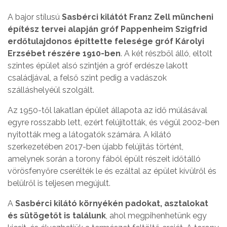
A bajor stílusú
Sasbérci kilátót Franz Zell müncheni
építész tervei alapján gróf Pappenheim Szigfrid
erdőtulajdonos építtette felesége gróf Károlyi
Erzsébet részére 1910-ben
. A két részből álló, eltolt
szintes épület alsó szintjén a gróf erdésze lakott
családjával, a felső szint pedig a vadászok
szálláshelyéül szolgált.
Az 1950-től lakatlan épület állapota az idő múlásával
egyre rosszabb lett, ezért felújították, és végül 2002-ben
nyitották meg a látogatók számára. A kilátó
szerkezetében 2017-ben újabb felújítás történt,
amelynek során a torony fából épült részeit időtálló
vörösfenyőre cserélték le és ezáltal az épület kívülről és
belülről is teljesen megújult.
A
Sasbérci kilátó környékén padokat, asztalokat
és sütögetőt is találunk
, ahol megpihenhetünk egy