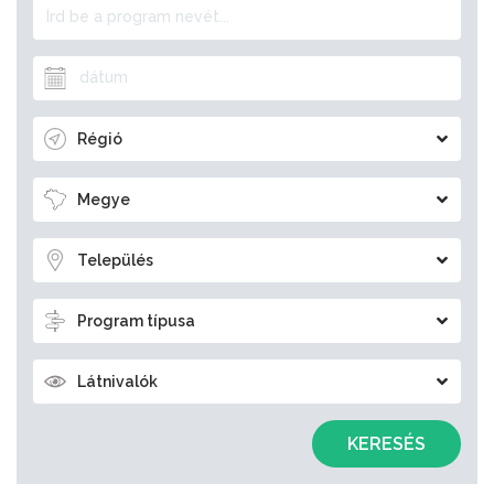
Régió
Megye
Település
Program típusa
Látnivalók
KERESÉS