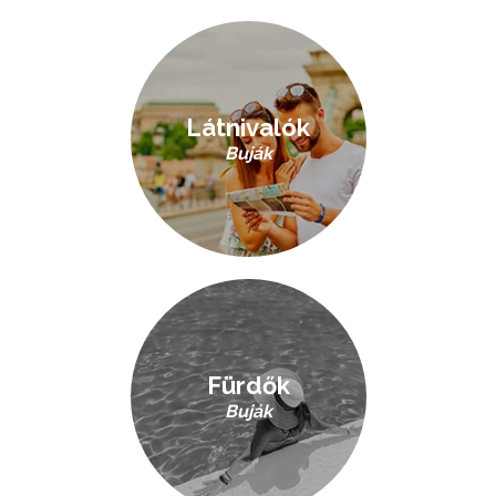
Látnivalók
Buják
Fürdők
Buják