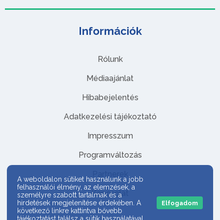
Információk
Rólunk
Médiaajánlat
Hibabejelentés
Adatkezelési tájékoztató
Impresszum
Programváltozás
Partnerek
A weboldalon sütiket használunk a jobb
felhasználói élmény, az elemzések, a
Kapcsolat
személyre szabott tartalmak és a
hirdetések megjelenítése érdekében. A
Elfogadom
következő linkre kattintva bővebb
tájékoztatást találsz a sütik használatával