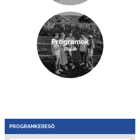
Programok
Buják
PROGRAMKERESŐ