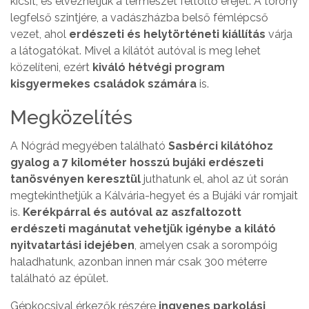
kicsit, és élvezhetjük a természet feltöltő erejét. A torony
legfelső szintjére, a vadászházba belső fémlépcső
vezet, ahol
erdészeti és helytörténeti kiállítás
várja
a látogatókat. Mivel a kilátót autóval is meg lehet
közelíteni, ezért
kiváló hétvégi program
kisgyermekes családok számára
is.
Megközelítés
A Nógrád megyében található
Sasbérci kilátóhoz
gyalog a 7 kilométer hosszú bujáki erdészeti
tanösvényen keresztül
juthatunk el, ahol az út során
megtekinthetjük a Kálvária-hegyet és a Bujáki vár romjait
is.
Kerékpárral és autóval az aszfaltozott
erdészeti magánutat vehetjük igénybe a kilátó
nyitvatartási idejében
, amelyen csak a sorompóig
haladhatunk, azonban innen már csak 300 méterre
található az épület.
Gépkocsival érkezők részére
ingyenes parkolási