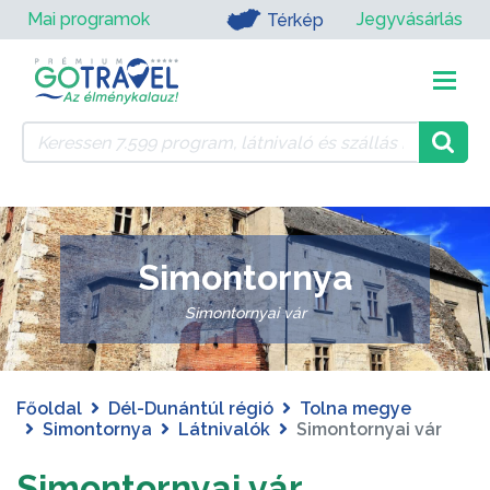
Mai programok
Jegyvásárlás
Térkép
Simontornya
Simontornyai vár
Főoldal
Dél-Dunántúl régió
Tolna megye
Simontornya
Látnivalók
Simontornyai vár
Simontornyai vár