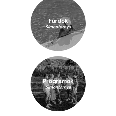
Fürdők
Simontornya
Programok
Simontornya