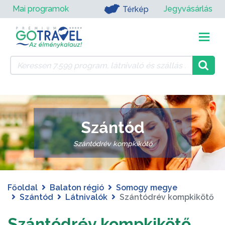
Mai programok
Jegyvásárlás
Térkép
Szántód
Szántódrév kompkikötő
Főoldal
Balaton régió
Somogy megye
Szántód
Látnivalók
Szántódrév kompkikötő
Szántódrév kompkikötő