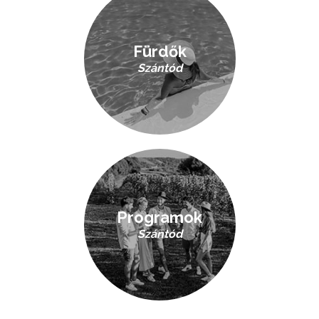
Fürdők
Szántód
Programok
Szántód