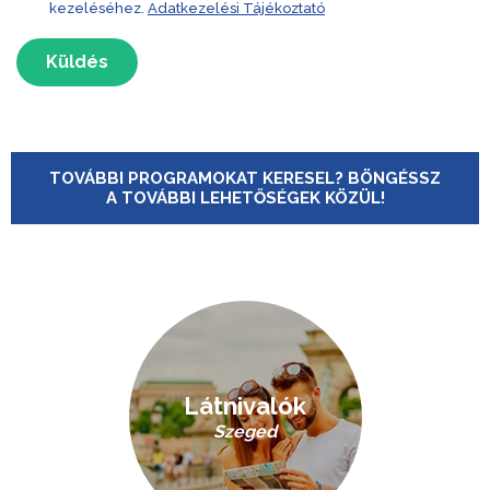
kezeléséhez.
Adatkezelési Tájékoztató
Küldés
TOVÁBBI PROGRAMOKAT KERESEL? BÖNGÉSSZ
A TOVÁBBI LEHETŐSÉGEK KÖZÜL!
Látnivalók
Szeged