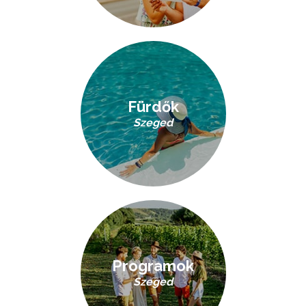
Fürdők
Szeged
Programok
Szeged