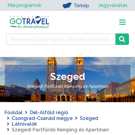
Mai programok
Jegyvásárlás
Térkép
Szeged
Szegedi Partfürdő Kemping és Apartman
Főoldal
Dél-Alföld régió
Csongrád-Csanád megye
Szeged
Látnivalók
Szegedi Partfürdő Kemping és Apartman