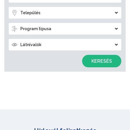
Település
Program típusa
Látnivalók
KERESÉS