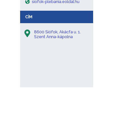
siofok-plebania.eoldal.hu
CÍM
8600 Siófok, Akácfa u. 1.
Szent Anna-kápolna