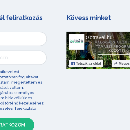
él feliratkozás
Kövess minket
Gotravel.hu
Tetszik
az oldal
Megos
atkezelési
oztatóban foglaltakat
astam, megértettem és
ásul vettem.
járulok személyes
im hírlevélküldés
ból történő kezeléséhez.
ezelési Tájékoztató