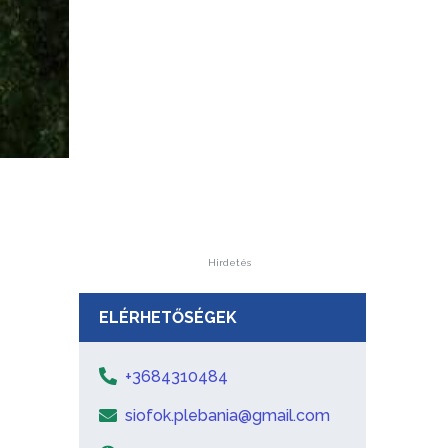
Hirdetés
ELÉRHETŐSÉGEK
+3684310484
siofok.plebania@gmail.com