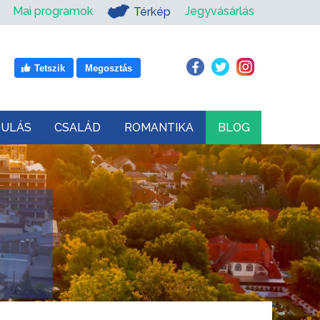
Mai programok
Jegyvásárlás
Térkép
Tetszik
Megosztás
DULÁS
CSALÁD
ROMANTIKA
BLOG