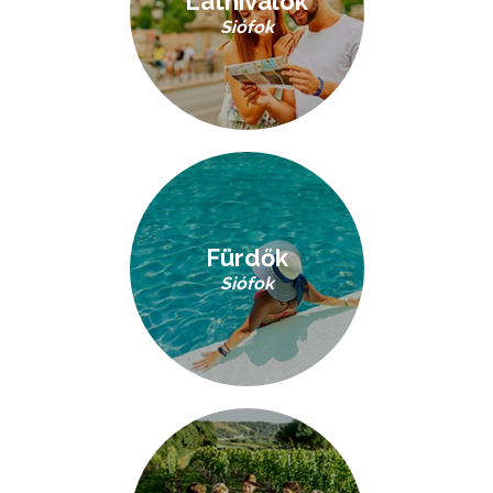
Látnivalók
Siófok
Fürdők
Siófok