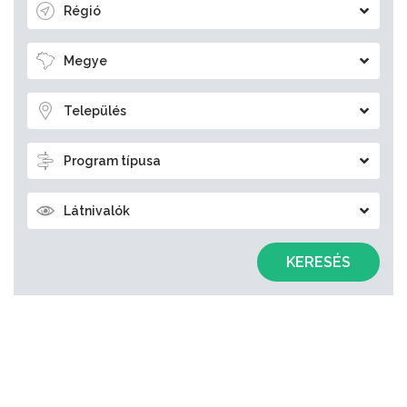
Régió
Megye
Település
Program típusa
Látnivalók
KERESÉS