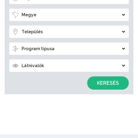
Megye
Település
Program típusa
Látnivalók
KERESÉS