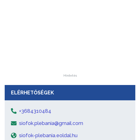
Hirdetés
ELÉRHETŐSÉGEK
+3684310484
siofok.plebania@gmail.com
siofok-plebania.eoldal.hu