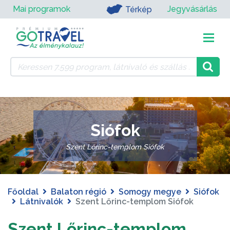
Mai programok
Jegyvásárlás
Térkép
Siófok
Szent Lőrinc-templom Siófok
Főoldal
Balaton régió
Somogy megye
Siófok
Látnivalók
Szent Lőrinc-templom Siófok
Szent Lőrinc-templom