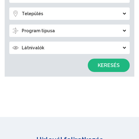
Település
Program típusa
Látnivalók
KERESÉS