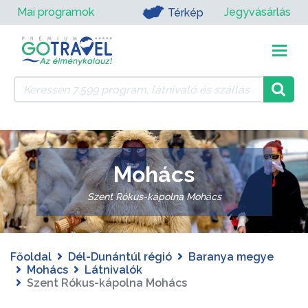
Mai programok
Jegyvásárlás
Térkép
Mohács
Szent Rókus-kápolna Mohács
Főoldal
Dél-Dunántúl régió
Baranya megye
Mohács
Látnivalók
Szent Rókus-kápolna Mohács