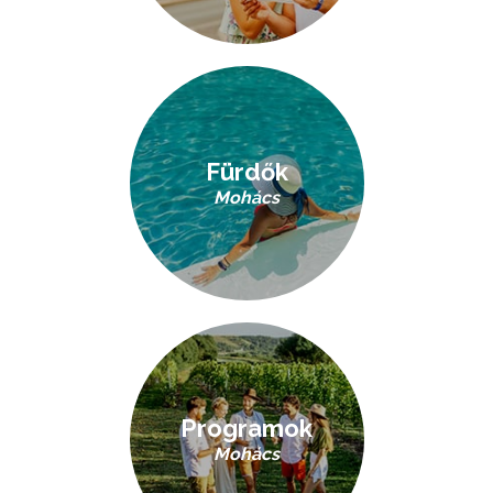
Fürdők
Mohács
Programok
Mohács