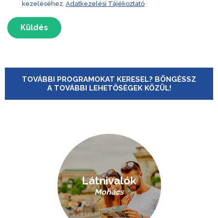
kezeléséhez.
Adatkezelési Tájékoztató
Küldés
TOVÁBBI PROGRAMOKAT KERESEL? BÖNGÉSSZ
A TOVÁBBI LEHETŐSÉGEK KÖZÜL!
Látnivalók
Mohács