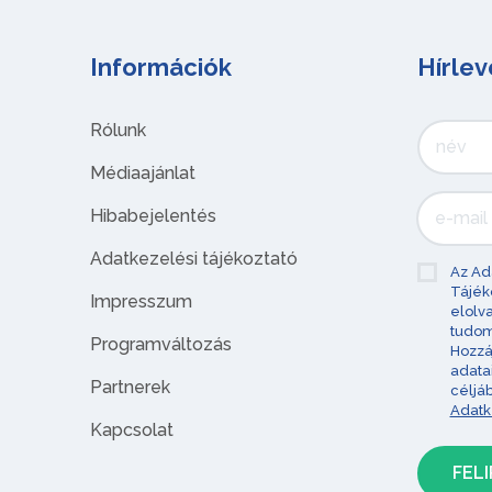
Információk
Hírlev
Rólunk
Médiaajánlat
Hibabejelentés
Adatkezelési tájékoztató
Az Ad
Tájék
Impresszum
elolv
tudom
Programváltozás
Hozzá
adata
Partnerek
céljá
Adatk
Kapcsolat