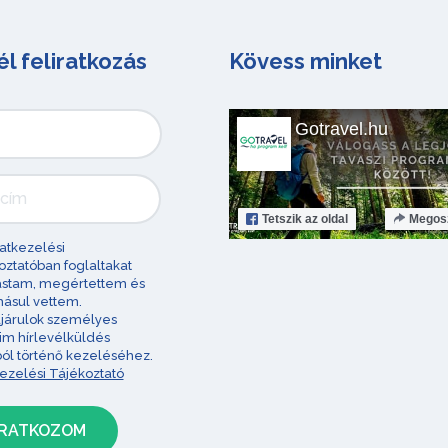
él feliratkozás
Kövess minket
Gotravel.hu
Tetszik
az oldal
Megos
atkezelési
oztatóban foglaltakat
astam, megértettem és
ásul vettem.
járulok személyes
im hírlevélküldés
ból történő kezeléséhez.
ezelési Tájékoztató