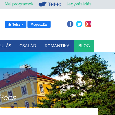
Mai programok
Jegyvásárlás
Térkép
Tetszik
Megosztás
DULÁS
CSALÁD
ROMANTIKA
BLOG
Pécs