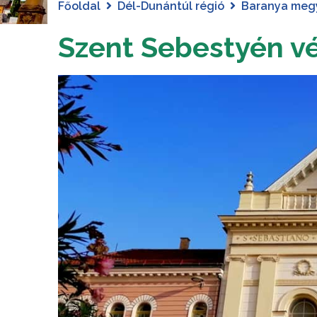
Főoldal
Dél-Dunántúl régió
Baranya meg
Szent Sebestyén v