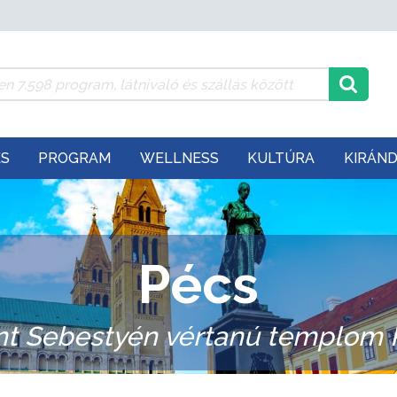
ÉS
PROGRAM
WELLNESS
KULTÚRA
KIRÁN
Pécs
nt Sebestyén vértanú templom 