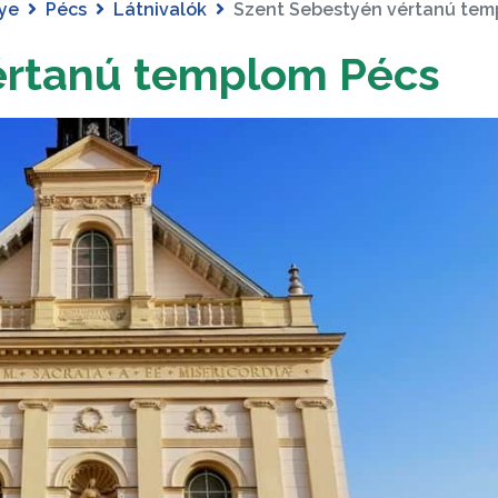
ye
Pécs
Látnivalók
Szent Sebestyén vértanú tem
értanú templom Pécs