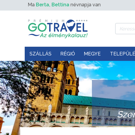
Ma
Berta, Bettina
névnapja van
SZÁLLÁS
RÉGIÓ
MEGYE
TELEPÜL
Sze