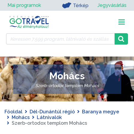
Mai programok
Jegyvásárlás
Térkép
Mohács
Szerb-ortodox templom Mohács
Főoldal
Dél-Dunántúl régió
Baranya megye
Mohács
Látnivalók
Szerb-ortodox templom Mohács