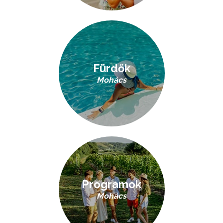
Fürdők
Mohács
Programok
Mohács