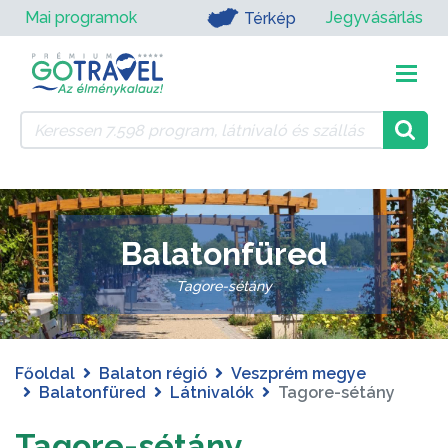
Mai programok
Jegyvásárlás
Térkép
Balatonfüred
Tagore-sétány
Főoldal
Balaton régió
Veszprém megye
Balatonfüred
Látnivalók
Tagore-sétány
Tagore-sétány