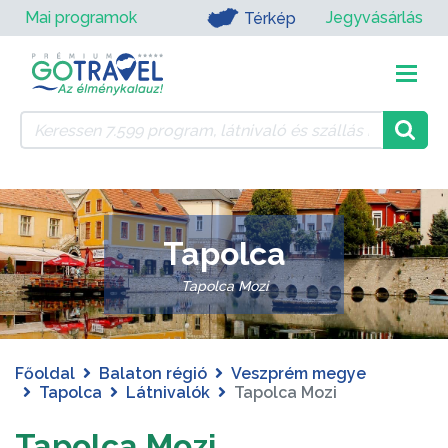
Mai programok
Jegyvásárlás
Térkép
Tapolca
Tapolca Mozi
Főoldal
Balaton régió
Veszprém megye
Tapolca
Látnivalók
Tapolca Mozi
Tapolca Mozi