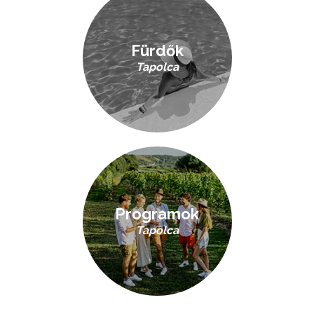
Fürdők
Tapolca
Programok
Tapolca