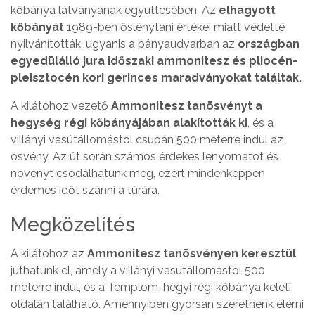
kőbánya látványának együttesében. Az
elhagyott
kőbányát
1989-ben őslénytani értékei miatt védetté
nyilvánították, ugyanis a bányaudvarban az
országban
egyedülálló jura időszaki ammonitesz és pliocén-
pleisztocén kori gerinces maradványokat találtak.
A kilátóhoz vezető
Ammonitesz tanösvényt a
hegység régi kőbányájában alakították ki
, és a
villányi vasútállomástól csupán 500 méterre indul az
ösvény. Az út során számos érdekes lenyomatot és
növényt csodálhatunk meg, ezért mindenképpen
érdemes időt szánni a túrára.
Megközelítés
A kilátóhoz az
Ammonitesz tanösvényen keresztül
juthatunk el, amely a villányi vasútállomástól 500
méterre indul, és a Templom-hegyi régi kőbánya keleti
oldalán található. Amennyiben gyorsan szeretnénk elérni