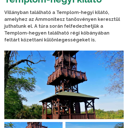
Villányban található a Templom-hegyi kilátó,
amelyhez az Ammonitesz tanösvényen keresztül
juthatunk el. A túra során felfedezhetjük a
Templom-hegyen található régi kőbányában
feltárt kőzettani különlegességeket is.