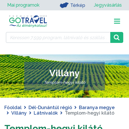
Mai programok
Jegyvásárlás
Térkép
Villány
Templom-hegyi kilátó
Főoldal
Dél-Dunántúl régió
Baranya megye
Villány
Látnivalók
Templom-hegyi kilátó
Templom-hegyi kilátó