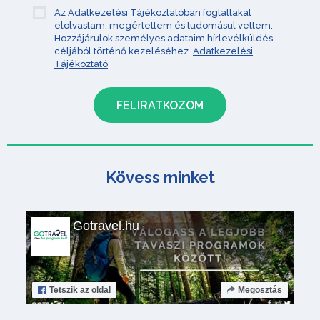
Az Adatkezelési Tájékoztatóban foglaltakat
elolvastam, megértettem és tudomásul vettem.
Hozzájárulok személyes adataim hírlevélküldés
céljából történő kezeléséhez.
Adatkezelési
Tájékoztató
Kövess minket
Gotravel.hu
Tetszik
az oldal
Megosztás