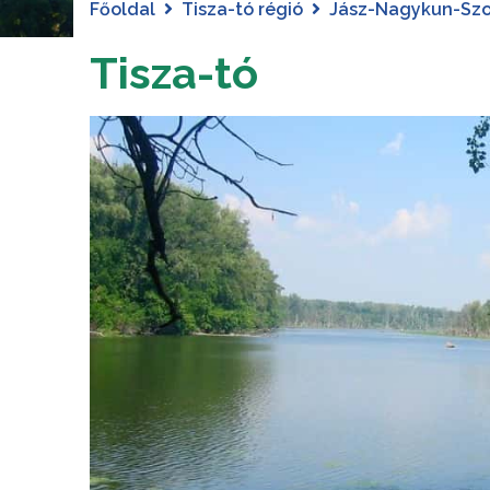
Főoldal
Tisza-tó régió
Jász-Nagykun-Sz
Tisza-tó