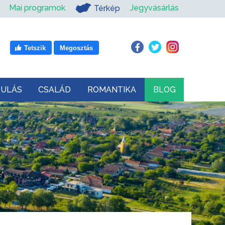
Mai programok
Jegyvásárlás
Térkép
Tetszik
Megosztás
DULÁS
CSALÁD
ROMANTIKA
BLOG