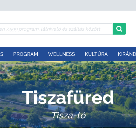
ÉS
PROGRAM
WELLNESS
KULTÚRA
KIRÁN
Tiszafüred
Tisza-tó