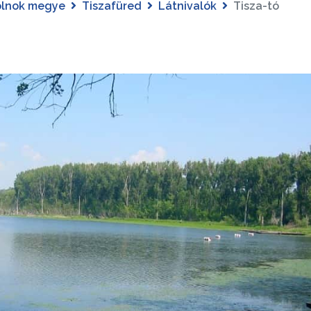
olnok megye
Tiszafüred
Látnivalók
Tisza-tó