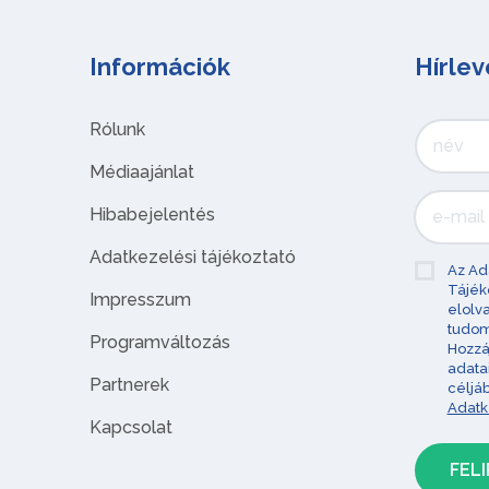
Információk
Hírlev
Rólunk
Médiaajánlat
Hibabejelentés
Adatkezelési tájékoztató
Az Ad
Tájék
Impresszum
elolv
tudom
Programváltozás
Hozzá
adata
Partnerek
céljá
Adatk
Kapcsolat