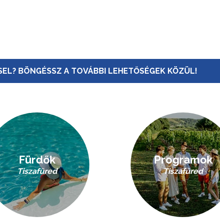
EL? BÖNGÉSSZ A TOVÁBBI LEHETŐSÉGEK KÖZÜL!
Fürdők
Programok
Tiszafüred
Tiszafüred