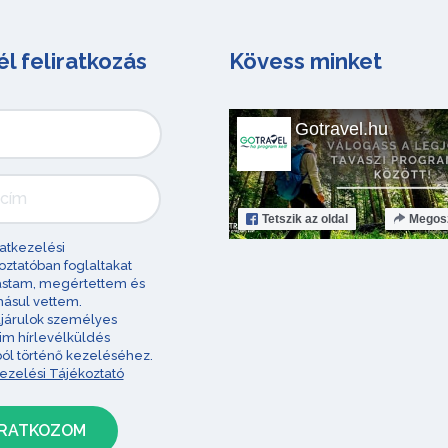
él feliratkozás
Kövess minket
Gotravel.hu
Tetszik
az oldal
Megos
atkezelési
oztatóban foglaltakat
astam, megértettem és
ásul vettem.
járulok személyes
im hírlevélküldés
ból történő kezeléséhez.
ezelési Tájékoztató