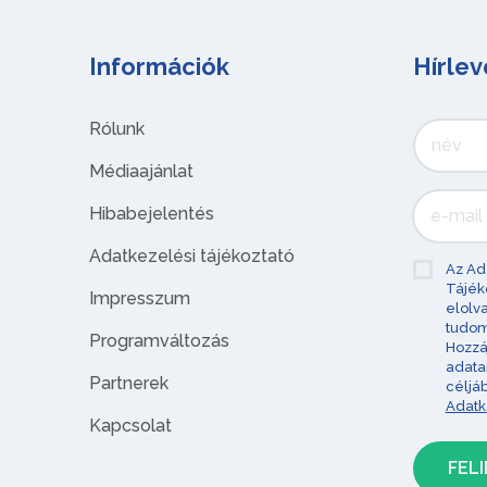
Információk
Hírlev
Rólunk
Médiaajánlat
Hibabejelentés
Adatkezelési tájékoztató
Az Ad
Tájék
Impresszum
elolv
tudom
Programváltozás
Hozzá
adata
Partnerek
céljá
Adatk
Kapcsolat