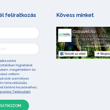
él feliratkozás
Kövess minket
Gotravel.hu
Tetszik
az oldal
Megos
atkezelési
oztatóban foglaltakat
astam, megértettem és
ásul vettem.
járulok személyes
im hírlevélküldés
ból történő kezeléséhez.
ezelési Tájékoztató