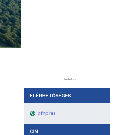
Hirdetés
ELÉRHETŐSÉGEK
bfnp.hu
CÍM