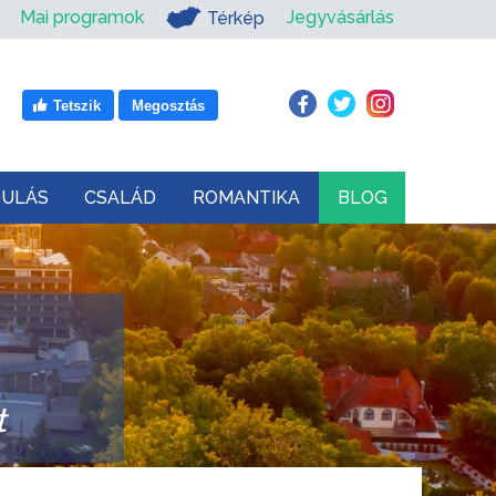
Mai programok
Jegyvásárlás
Térkép
Tetszik
Megosztás
DULÁS
CSALÁD
ROMANTIKA
BLOG
t